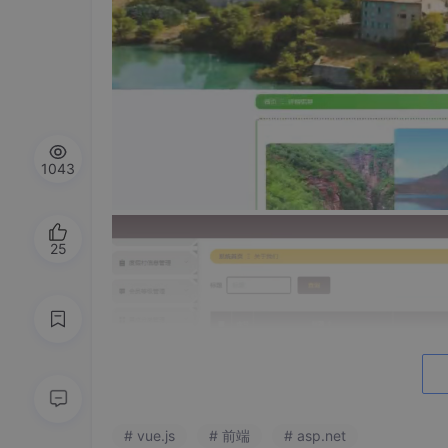
1043
25
# vue.js
# 前端
# asp.net