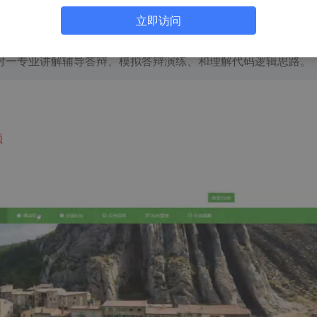
HLMT、Jsp、PHP、Nodejs、Python、爬虫、数据可视化、小程
立即访问
计与开发。
书、中期检查PPT、系统功能实现、代码编写、论文编写和辅导
对一专业讲解辅导答辩、模拟答辩演练、和理解代码逻辑思路。
频