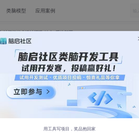
类脑模型
应用案例
实现_计算机毕业设计源码_论文_系统部署
系统设计与实现_计算机毕业设计源码_论文_
部署
发布
丝50W+,csdn特邀作者、博客专家、腾讯云社区合作讲师、
用工具写项目，奖品抱回家
,博客之星、掘金/华为云/阿里云/InfoQ等平台优质作者、专注于
/讲师/同行前辈交流✌