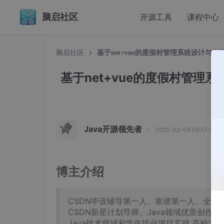
脑启社区
开源工具
课程中心
脑启社区
基于net+vue的度假村管理系统设计与
基于net+vue的度假村管理
Java开源领先者
·
2025-02-09 08:51:29 
博主介绍
CSDN毕设辅导第一人、靠谱第一人、全网粉
CSDN新星计划导师、Java领域优质创作者
Java技术领域和学生毕业项目实战,高校老师