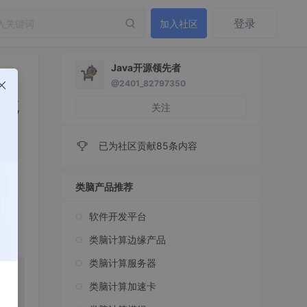
登录
加入社区
Java开源领先者
@2401_82797350
系统
关注
已为社区贡献85条内容
类脑产品推荐
软件开发平台
类脑计算边缘产品
类脑计算服务器
类脑计算加速卡