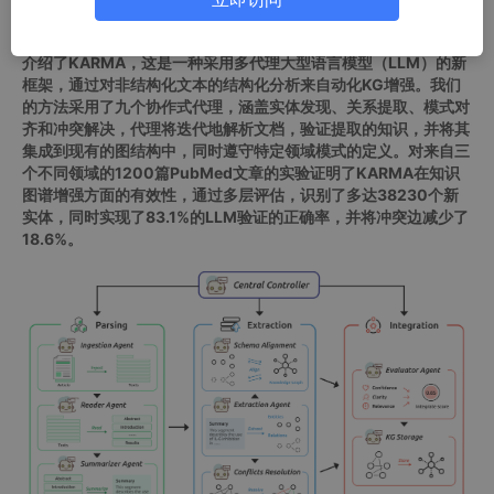
摘要：维护全面和最新的知识图谱（KG）对于现代人工智能系统
至关重要，但手动管理难以随着科学文献的快速增长而扩展。本文
介绍了KARMA，这是一种采用多代理大型语言模型（LLM）的新
框架，通过对非结构化文本的结构化分析来自动化KG增强。我们
的方法采用了九个协作式代理，涵盖实体发现、关系提取、模式对
齐和冲突解决，代理将迭代地解析文档，验证提取的知识，并将其
集成到现有的图结构中，同时遵守特定领域模式的定义。对来自三
个不同领域的1200篇PubMed文章的实验证明了KARMA在知识
图谱增强方面的有效性，通过多层评估，识别了多达38230个新
实体，同时实现了83.1%的LLM验证的正确率，并将冲突边减少了
18.6%。