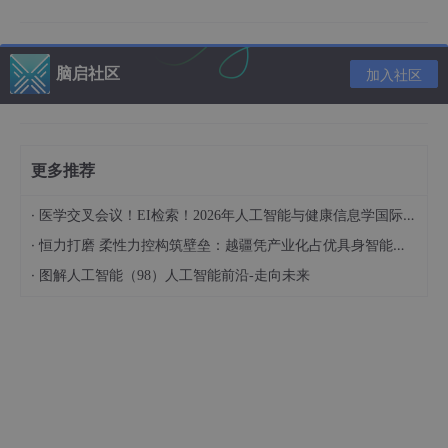
由于新岗位的生产效率，要优于被取代岗位的生产效率，所以实际
上整个社会的生产效率是提升的。
但是具体到个人，只能说是：
脑启社区
加入社区
“最先掌握AI的人，将会比较晚掌握AI的人有竞争优势”。
这句话，放在计算机、互联网、移动互联网的开局时期，都是一样
的道理。
更多推荐
我在一线互联网企业工作十余年里，指导过不少同行后辈。帮助很
·
多人得到了学习和成长。
医学交叉会议！EI检索！2026年人工智能与健康信息学国际学术会议（AIHI 2026）
·
恒力打磨 柔性力控构筑壁垒：越疆凭产业化占优具身智能领域
我意识到有很多经验和知识值得分享给大家，也可以通过我们的能
力和经验解答大家在人工智能学习中的很多困惑，所以在工作繁忙
·
图解人工智能（98）人工智能前沿-走向未来
的情况下还是坚持各种整理和分享。但苦于知识传播途径有限，很
多互联网行业朋友无法获得正确的资料得到学习提升，故此将并将
重要的AI大模型资料包括AI大模型入门学习思维导图、精品AI大模
型学习书籍手册、视频教程、实战学习等录播视频免费分享出来。