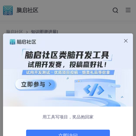
脑启社区
脑启社区
知识图谱进展I
知识图谱进展I
小天才学习机打游戏
1149人浏览 · 2025-02-21 16:57:03
标题：KARMA：利用多智能体LLM实现自动知识图谱增强
定义了9种Agent，测试了三个backbone LLM:GLM-4、GPT-4
o和DeepSeek-V3，最后一个的性能真的太漂亮了。
用工具写项目，奖品抱回家
代码地址：https:
//gi
thub.com
/YuxingLu613/
立即访问