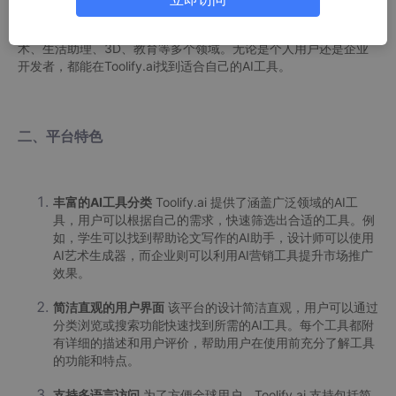
了超过22,700个AI工具和网站，涵盖文字与写作、图像、视频、
代码与IT、音频、商业、营销、AI检测器、聊天机器人、设计与艺
术、生活助理、3D、教育等多个领域。无论是个人用户还是企业
开发者，都能在Toolify.ai找到适合自己的AI工具。
二、平台特色
丰富的AI工具分类
Toolify.ai 提供了涵盖广泛领域的AI工
具，用户可以根据自己的需求，快速筛选出合适的工具。例
如，学生可以找到帮助论文写作的AI助手，设计师可以使用
AI艺术生成器，而企业则可以利用AI营销工具提升市场推广
效果。
简洁直观的用户界面
该平台的设计简洁直观，用户可以通过
分类浏览或搜索功能快速找到所需的AI工具。每个工具都附
有详细的描述和用户评价，帮助用户在使用前充分了解工具
的功能和特点。
支持多语言访问
为了方便全球用户，Toolify.ai 支持包括简