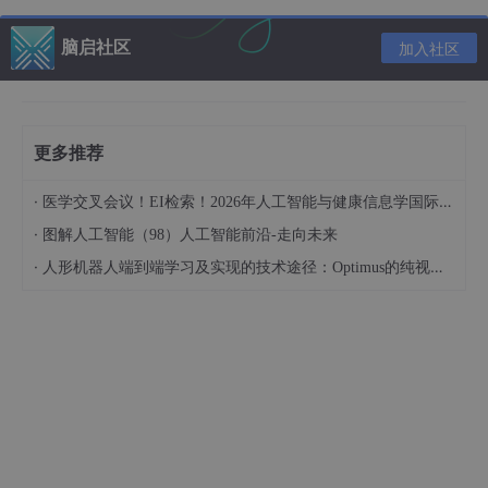
图像与设计
：AI绘画、图像增强、背景去除。
视频编辑
：AI字幕生成、视频剪辑、智能配音。
脑启社区
加入社区
代码与IT
：AI编程助手、智能代码补全、AI数据库优
化。
商业与营销
：AI文案生成、SEO优化、市场分析。
更多推荐
AI检测器
：AI抄袭检测、深度伪造检测。
·
医学交叉会议！EI检索！2026年人工智能与健康信息学国际学术会议（AIHI 2026）
·
图解人工智能（98）人工智能前沿-走向未来
·
四、总结
人形机器人端到端学习及实现的技术途径：Optimus的纯视觉BEV+Transformer方案、RT-2模型跨模态迁移能力测试（上）
Toolify.ai 是一个功能强大、内容丰富的AI工具导航平台，为
用户探索和利用最新的AI技术提供了极大的便利。无论是企业、开
发者、设计师还是普通用户，都可以在Toolify.ai 上找到满足自身
需求的AI工具。随着人工智能技术的快速发展，Toolify.ai 将继续
更新更多前沿工具，助力用户高效利用AI，提高生产力和创造力。
如果你对AI感兴趣，或者正在寻找高效的AI工具，Toolify.ai