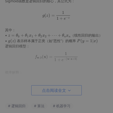
Sigmoid函数是逻辑回归的核心，其公式为：
1
g(z)=11+e−zg(z) = \frac{1}
(
)
=
g
z
−
1
+
z
e
其中：
z
=
+
+
+
⋯
+
•
（线性回归的输出）
z
θ
θ
x
θ
x
θ
x
0
1
1
2
2
n
n
=
g
(
)
P
(
=
1∣
)
•
表示样本属于正类（如“恶性”）的概率
g
z
P
y
x
逻辑回归模型：
θ
(z)
(y
0
g
=
1
fw,b(x)=11+e−(w⋅x+b) f_{\m
x
(
)
=
f
+
(z)
1
w
,
b
−
(
w
⋅
x
+
)
1
+
b
e
θ
∣
1
x)
概率解释：
x
P
1
(y
x
x
P(y=1∣x)=fw,b(x),P(y=0∣x)=
x
x
(
=
1
∣
)
=
(
)
,
(
=
0
∣
)
=
1
−
(
)
P
y
f
P
y
f
w
,
w
,
b
b
+
=
点击阅读全文
θ
1
示例：
2
|
x
x)
x
f
(
)
=
0.7
输入：肿瘤大小
，输出
x
f
x
# 逻辑回归
# 算法
# 机器学习
w
,
b
2
x
w,
→ 70%概率为恶性。