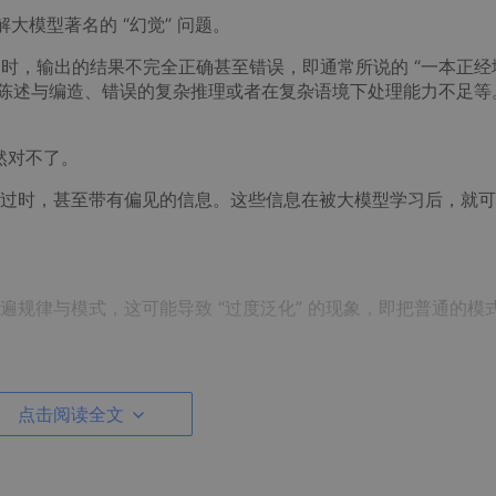
大模型著名的 “幻觉” 问题。
题时，输出的结果不完全正确甚至错误，即通常所说的 “一本正经
错误陈述与编造、错误的复杂推理或者在复杂语境下处理能力不足等
然对不了。
过时，甚至带有偏见的信息。这些信息在被大模型学习后，就可
。
规律与模式，这可能导致 “过度泛化” 的现象，即把普通的模
难了。
点击阅读全文
义，也不具备人类普遍的常识与经验，因此可能会在一些需要深入
案蒙一下。