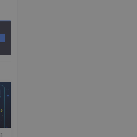
的专
某个
在大
作
的一
生成
赖训
前