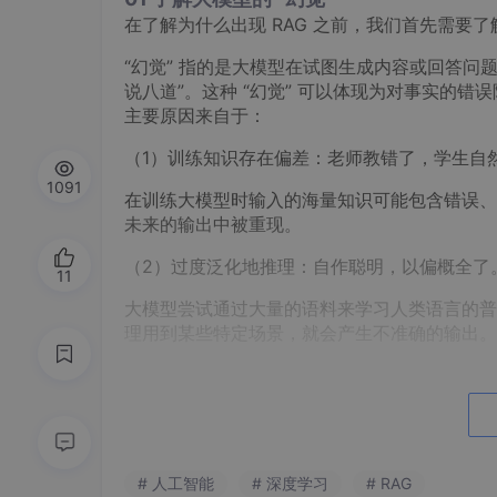
在了解为什么出现 RAG 之前，我们首先需要了解
“幻觉” 指的是大模型在试图生成内容或回答问
说八道”。这种 “幻觉” 可以体现为对事实的
主要原因来自于：
（1）训练知识存在偏差：老师教错了，学生自
1091
在训练大模型时输入的海量知识可能包含错误、
未来的输出中被重现。
（2）过度泛化地推理：自作聪明，以偏概全了
11
大模型尝试通过大量的语料来学习人类语言的普遍
理用到某些特定场景，就会产生不准确的输出。
（3）理解存在局限性：死记硬背，加上问题太
大模型并没有真正 “理解” 训练知识的深层含
与复杂推理的任务中出错。
（4）缺乏特定领域的知识：没学过，瞎编个答
# 人工智能
# 深度学习
# RAG