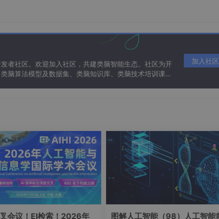
具备超强记忆与推理能力的优秀学生，但可能不是某个垂直领域
度较高的领域性问题或私有知识相关的问题时（比如介绍企业的
落后、输出难以解释、输出不确定等一些问题。这也决定了大模型
加入社区
们不仅需要理解力和创造力，还需要极高的准确性（不仅要会写
开发者社区。欢迎加入社区，共建类脑智能生态。社区为开
、类脑算法模型及数据集、类脑知识库、类脑技术培训课程
中面临的一些问题，特别是 “幻觉” 问题而诞生的，也是最重要
合，为大模型补充来自外部的相关数据与上下文，以帮助大模型
在生成内容时可以依赖实时与个性化的数据和知识，而不只是依
可以快速查找的知识外挂。
叉会议！EI检索！2026年
图解人工智能（98）人工智能