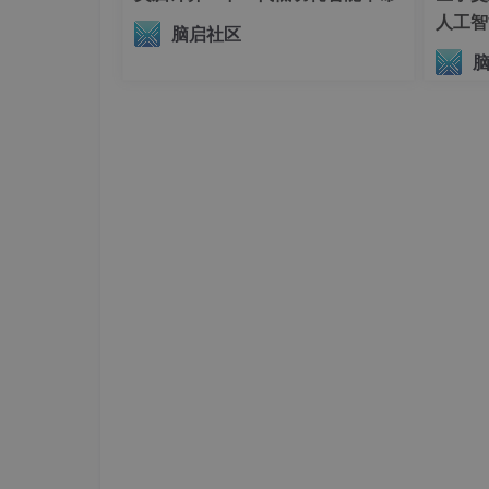
人工智
脑启社区
议（AI