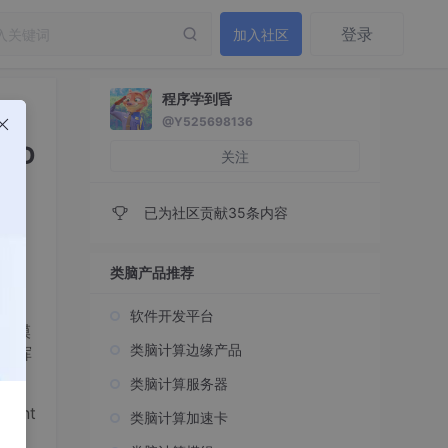
登录
加入社区
程序学到昏
@Y525698136
PD
关注
已为社区贡献35条内容
类脑产品推荐
软件开发平台
的大模
类脑计算边缘产品
发挥
类脑计算服务器
gent
类脑计算加速卡