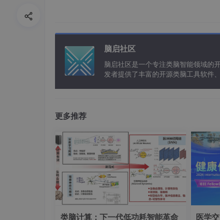
通用大模型就像一个掌握了大量人类通用知识且
家（比如医学或者法律专家）。当面临一些复杂
新产品），它就可能会编造信息并将其输出。
脑启社区
当然，除了 “幻觉” 问题，大模型还存在知识
规模商业生产应用中会面临着挑战：很多时候我
脑启社区是一个专注类脑智能领域的
文，还要会准确解答数学题）。
发者提供了丰富的开源类脑工具软件
以及类脑应用案例等资源。
02 RAG 如何优化 “幻觉” 问题
RAG，正是为了尽可能地解决大模型在实际应用
更多推荐
种优化方案。其基本思想可以简单表述如下：
将传统的生成式大模型与实时信息检索技术相结
更丰富、更准确、更可靠的内容。这允许大模型
练知识。简单的说：RAG 给大模型增加了一个
类脑计算：下一代低功耗智能革命
医学交