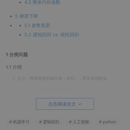
4.3 整体代价函数
5 梯度下降
5.1 参数更新
5.2 逻辑回归 vs. 线性回归
1 分类问题
1.1 介绍
定义：预测离散的输出值（类别），而非连续数值。
二元分类：输出仅有两个可能值（如 0/1、否/是、假/
真）。
点击阅读全文
正类（Positive Class）：目标类别（如垃圾
邮件、恶性肿瘤），标记为 1。
# 机器学习
# 逻辑回归
# 人工智能
# python
负类（Negative Class）：非目标类别（如正
常邮件、良性肿瘤），标记为 0。