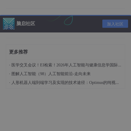
示例应用：
脑启社区
加入社区
垃圾邮件检测（是/否）
金融欺诈识别（欺诈/正常）
肿瘤分类（恶性/良性）
更多推荐
·
医学交叉会议！EI检索！2026年人工智能与健康信息学国际学术会议（AIHI 2026）
·
图解人工智能（98）人工智能前沿-走向未来
·
人形机器人端到端学习及实现的技术途径：Optimus的纯视觉BEV+Transformer方案、RT-2模型跨模态迁移能力测试（上）
1.2 线性回归与分类
Question：为什么线性回归不适用于分类？
解释 1：输出可能超出 [0,1] 范围（如预测值 >1 或 <
0），但类别标签只能是 0 或 1。