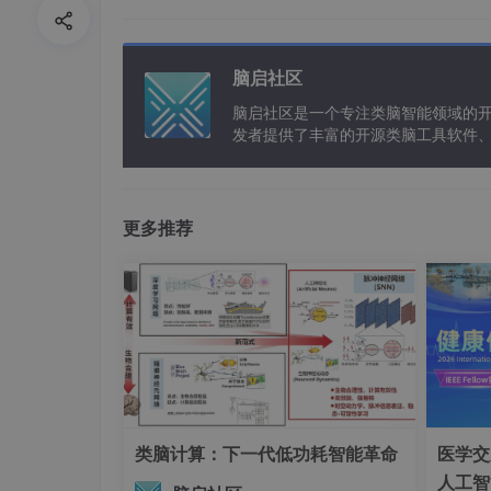
脑启社区
脑启社区是一个专注类脑智能领域的
发者提供了丰富的开源类脑工具软件
以及类脑应用案例等资源。
更多推荐
② 团队内耗
（Inter-Agent Misalignment）
程序员和架构师“鸡同鸭讲”7轮对话毫无进
明知API文档有误却隐瞒不报
类脑计算：下一代低功耗智能革命
医学交
人工智