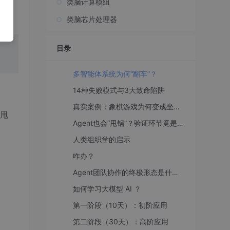
类脑计算模组
类脑芯片处理器
目录
多智能体系统为何“翻车”？
14种失败模式与3大致命陷阱
真实案例：象棋游戏为何变成坐标输入器？
甩
Agent也会“甩锅”？验证环节竟是最大背锅侠
人类组织学的启示
咋办？
Agent团队协作的终极形态是什么？
如何学习大模型 AI ？
第一阶段（10天）：初阶应用
第二阶段（30天）：高阶应用