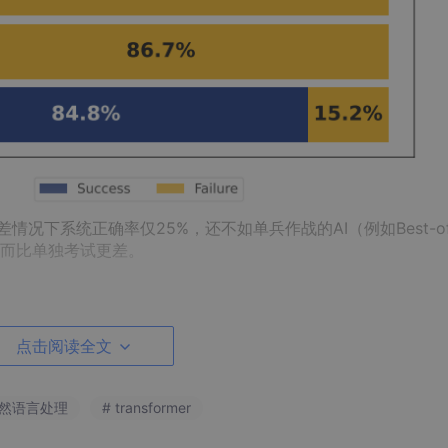
差情况下系统正确率仅25%，还不如单兵作战的AI（例如Best-of
而比单独考试更差。
超15万行），发现失败根源可归结为三大类：
点击阅读全文
自然语言处理
# transformer
8”改成坐标）