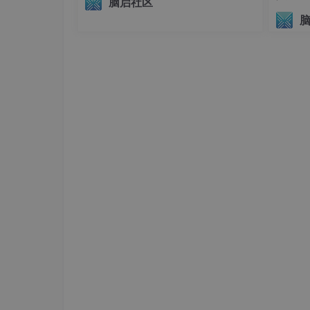
③ 验收摆烂
（Verification Failures）
脑启社区
议（AI
代码能跑就行，测试全靠“意念验收”