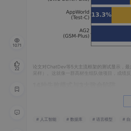
1071
论文对ChatDev等5大主流框架的测试显示，最
22
采样）。这就像一群高材生组队做项目，成绩反
14种失败模式与3大致命陷阱
研究者分析了150多个任务对话记录（总文本量
① 规则崩坏
（Specification Failures）
# 人工智能
# 数据库
# 语言模型
# 
AI员工擅自篡改需求（如把象棋输入从“Kc
测试员忘记检查核心规则