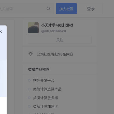
登录
加入社区
小天才学习机打游戏
@m0_59164520
！
关注
已为社区贡献98条内容
类脑产品推荐
软件开发平台
类脑计算边缘产品
类脑计算服务器
类脑计算加速卡