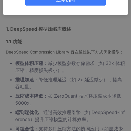
化
、
激活量化
、
剪枝
（稀疏剪枝、行剪枝、头剪枝、通道剪枝）以
及专用框架如
ZeroQuant
和
XTC
。
1. DeepSpeed 模型压缩库概述
1.1 功能
DeepSpeed Compression Library 旨在通过以下方式优化模型：
模型体积压缩
：减少模型参数存储需求（如 32x 体积
压缩，精度损失极小）。
推理加速
：降低推理延迟（如 2x 延迟减少），提高
吞吐量。
压缩成本降低
：如 ZeroQuant 技术将压缩成本降低
5000x。
端到端优化
：通过高效推理引擎（如 DeepSpeed-Inf
erence）提升压缩模型的计算效率。
可组合性
：支持多种压缩方法的协同应用（如层减少