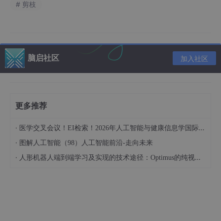
# 剪枝
藏层数量，保持网络宽度。
权重量化（Weight Quantization）
：将权重从 FP1
6/FP32 量化为 INT8/INT4，甚至二进制/三进制。
激活量化（Activation Quantization）
：将激活值
脑启社区
加入社区
量化为 INT8，减少内存和计算开销。
稀疏剪枝（Sparse Pruning）
：移除不重要的权
重，生成稀疏矩阵。
行剪枝（Row Pruning）
：删除权重矩阵的整行。
更多推荐
头剪枝（Head Pruning）
：移除 Transformer 模型
·
医学交叉会议！EI检索！2026年人工智能与健康信息学国际学术会议（AIHI 2026）
中不重要的注意力头。
·
图解人工智能（98）人工智能前沿-走向未来
通道剪枝（Channel Pruning）
：减少卷积层或线
·
人形机器人端到端学习及实现的技术途径：Optimus的纯视觉BEV+Transformer方案、RT-2模型跨模态迁移能力测试（上）
性层的通道数。
1.4 关键技术
ZeroQuant
：零成本量化技术，支持 INT4/INT8 混
合精度量化，显著降低压缩时间（如 GPT-3-1.3B 在