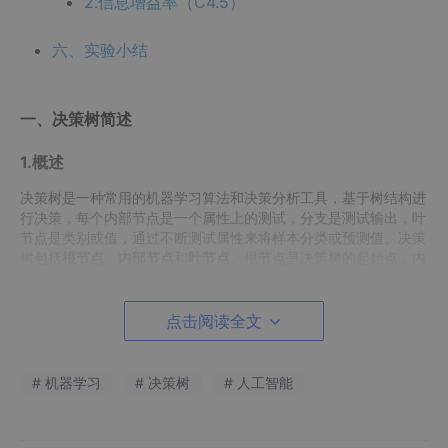
2.信息增益率（C4.5）
六、实验小结
一、决策树简述
1.概述
决策树是一种常用的机器学习算法和决策分析工具，基于树结构进
行决策，每个内部节点是一个属性上的测试，分支是测试输出，叶
节点是类别或值，通过不断测试属性来将样本分类或预测值。决策
树包括
根节点
、
内部节点
和
叶节点
。根节点是决策树的起始点，内
部节点表示对某个属性的测试，叶节点则代表最终的决策结果或类
别。
边
用来连接各个节点，代表属性的取值或决策路径。
点击阅读全文
2.构建
步骤1：数据准备：收集和整理用于构建决策树的数据集，包括特
# 机器学习
# 决策树
# 人工智能
征（属性）和目标变量（类别或值）。
步骤2：选择最优划分属性：使用信息增益、信息增益比、基尼指
数等准则，计算每个属性对数据集划分的优劣程度，选择最优属性