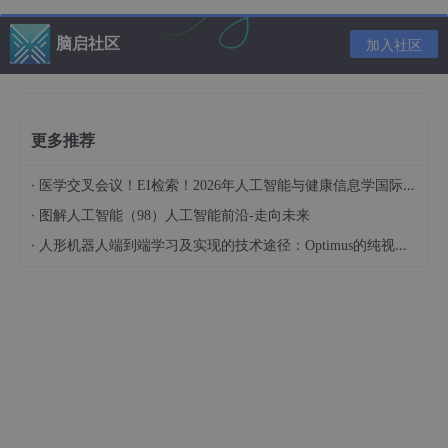
作为当前节点的划分属性。
步骤3：划分数据集：根据选定的划分属性的不同取值，将数据集
脑启社区
加入社区
划分为多个子集，为每个子集创建一个分支。
步骤4：递归构建子树：对每个子集递归地重复步骤 2 和步骤 3，
直到满足停止条件，如叶节点中的样本属于同一类别、达到预设的
树深度或节点中的样本数量小于某个阈值等。
更多推荐
二、信息熵
·
医学交叉会议！EI检索！2026年人工智能与健康信息学国际学术会议（AIHI 2026）
信息熵是信息论中的一个重要概念，用于衡量一个随机变量的不确
定性或混乱程度。
·
图解人工智能（98）人工智能前沿-走向未来
假设当前样本集合D中第k个样本所占的比例为Pk(k=1,2,…,|y|),则
·
人形机器人端到端学习及实现的技术途径：Optimus的纯视觉BEV+Transformer方案、RT-2模型跨模态迁移能力测试（上）
D的信息熵定义为
Ent(D)的值越小，则D的纯度越高。
三、划分
1.信息增益（ID3算法）