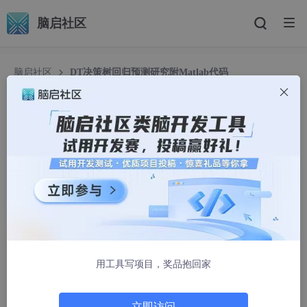
脑启社区
脑启社区
DT决策树回归预测研究附Matlab代码
DT决策树回归预测研究附Matlab代码
Matlab学术达人
1033人浏览 · 2025-04-17 14:09:08
✅作者简介：热爱科研的Matlab仿真开发者，擅长数据处理、建模
仿真、程序设计、完整代码获取、论文复现及科研仿真。
🍎 往期回顾关注个人主页：Matlab科研工作室
🍊个人信条：格物致知,完整Matlab代码及仿真咨询内容私信。
用工具写项目，奖品抱回家
🔥 内容介绍
立即访问
决策树（Decision Tree, DT）作为一种经典的机器学习算法，因