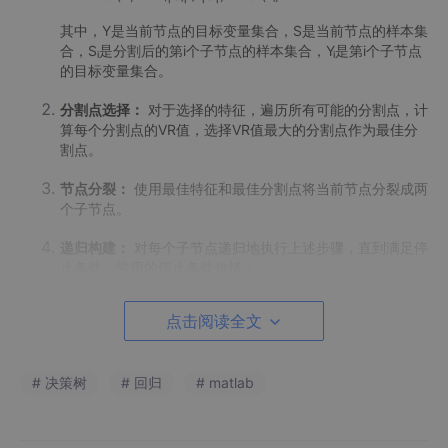
其中，Y是当前节点的目标变量集合，S是当前节点的样本集
合，Sᵢ是分割后的第i个子节点的样本集合，Yᵢ是第i个子节点
的目标变量集合。
分割点选择：
对于选择的特征，遍历所有可能的分割点，计
算每个分割点的VR值，选择VR值最大的分割点作为最佳分
割点。
节点分裂：
使用最佳特征和最佳分割点将当前节点分裂成两
个子节点。
递归构建：
对每个子节点递归地执行上述步骤，直到满足停
止条件。常用的停止条件包括：
节点内样本数量小于预设的阈值；
点击阅读全文
节点内样本的目标变量的方差小于预设的阈值；
# 决策树
# 回归
# matlab
树的深度达到预设的最大深度；
没有剩余特征可以进行分割。