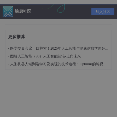
预测：
对于新的输入样本，从根节点开始，根据样本的特征
脑启社区
值沿着树向下遍历，直到到达叶节点，将该叶节点存储的平
加入社区
均值作为预测结果。
二、决策树回归的算法流程
更多推荐
决策树回归的具体算法流程可以概括为以下几个步骤：
数据准备：
·
医学交叉会议！EI检索！2026年人工智能与健康信息学国际学术会议（AIHI 2026）
准备训练数据集，包括输入特征和目标变量。
·
图解人工智能（98）人工智能前沿-走向未来
模型构建：
·
人形机器人端到端学习及实现的技术途径：Optimus的纯视觉BEV+Transformer方案、RT-2模型跨模态迁移能力测试（上）
使用训练数据集构建决策树模型，包括特征选择、分割点选
择、节点分裂和递归构建等步骤。
模型评估：
使用测试数据集评估决策树模型的性能，常用的评估指标包
括均方误差（Mean Squared Error, MSE）、平均绝对误差
（Mean Absolute Error, MAE）和R平方（R-squared）。
模型优化：
对决策树模型进行优化，例如通过剪枝来防止过拟合。