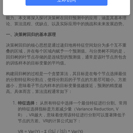
其易于理解、解释性强、且能够处理各种类型的数据而备受青睐。
决策树不仅广泛应用于分类问题，在回归预测领域也展现出强大的
能力。本文将深入探讨决策树在回归预测中的应用，涵盖其基本理
论、算法流程、优缺点、以及实际应用中的挑战和未来发展趋势。
一、决策树回归的基本原理
决策树回归的核心思想是通过递归地将特征空间划分为多个互不重
叠的区域，并在每个区域内赋予一个预测值。与分类树不同的是，
回归树的叶节点存储的是连续型的预测值，通常是该叶节点所包含
的训练样本的目标变量的平均值。
构建回归树的过程是一个贪婪算法，其目标是在每个节点选择最佳
的分割特征和分割点，使得分割后的子节点的方差尽可能小。方差
越小，意味着子节点内样本的目标变量值越接近，预测的精度越
高。具体而言，算法流程通常如下：
特征选择：
从所有特征中选择一个最佳特征进行分割。常用
的特征选择指标是方差减少量（Variance Reduction, V
R），VR越大，意味着使用该特征进行分割可以显著降低子
节点的方差。VR的计算公式如下：
VR = Var(Y) - Σ (|Sᵢ| / |S|) * Var(Yᵢ)