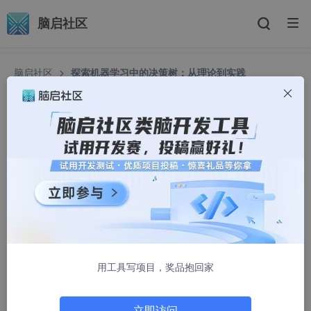
脑启社区
脑启社区
探索机器学习中的决策树：从理论到实践
探索机器学习中的决策树：从理论到实践
2301_80324059
2885人浏览 · 2025-04-21 23:00:00
摘要
：决策树是一种简单且强大的机器学习算法，广泛应用于分类
和回归任务。本文将介绍决策树的基本概念、工作原理，并使用P
ython实现一个简单的决策树分类器。
一. 什么是决策树？
用工具写项目，奖品抱回家
决策树是一种基于树结构的分类和回归算法。它通过一系列的“决
策”或“问题”来对数据进行划分，最终将数据分配到某个类别或预测
一个数值。决策树由节点和边组成，其中：
立即访问