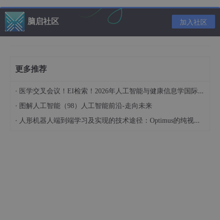
脑启社区
加入社区
划分数据集
：根据选择的特征将数据集划分为
多个子集。
递归构建子树
：对每个子集重复上述步骤，直
更多推荐
到满足停止条件（如子集为空、所有样本属于
同一类别、达到最大深度等）。
·
医学交叉会议！EI检索！2026年人工智能与健康信息学国际学术会议（AIHI 2026）
·
图解人工智能（98）人工智能前沿-走向未来
三.决策树的主要算法
·
人形机器人端到端学习及实现的技术途径：Optimus的纯视觉BEV+Transformer方案、RT-2模型跨模态迁移能力测试（上）
1. ID3算法
核心思想
：基于信息增益选择最佳划分特征。
信息增益
：衡量一个特征对数据集分类不确定性的减少程
度。
特点
：
只能处理
离散特征
。