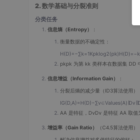
2. 数学基础与分裂准则
分类任务
信息熵（Entropy）
：
衡量数据的不确定性：
H(D)=−∑k=1Kpklog⁡2(pk)H(D)=−k=1
pkpk​ 为第 kk 类样本在数据集 D
信息增益（Information Gain）
：
分裂后熵的减少量（ID3算法使用）
IG(D,A)=H(D)−∑v∈Values(A)∣Dv∣∣D∣
AA 是特征，DvDv​ 是特征 AA 取值
增益率（Gain Ratio）
（C4.5算法使用）
解决信息增益对多值特征的偏好：