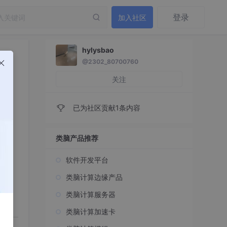
登录
加入社区
hylysbao
@2302_80700760
关注
已为社区贡献1条内容
类脑产品推荐
软件开发平台
类脑计算边缘产品
类脑计算服务器
类脑计算加速卡