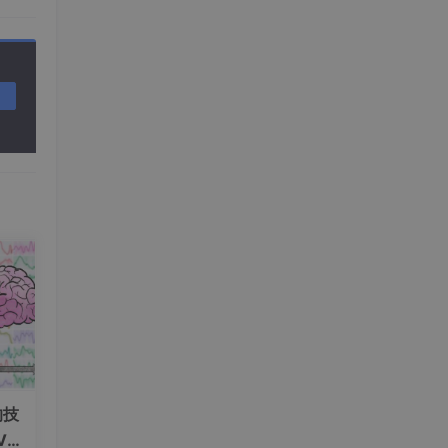
的技
V+