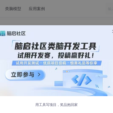
类脑模型
应用案例
策树（机器学习）
，将数据集逐步划分到
同质性更高
的子集（叶节点）。
前最优的特征和分割点。
用工具写项目，奖品抱回家