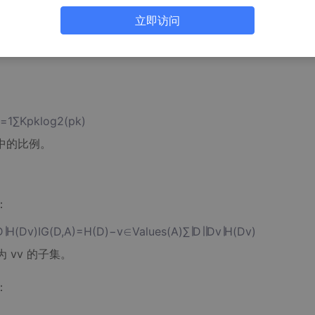
立即访问
∑K​pk​log2​(pk​)
D 中的比例。
：
H(Dv)IG(D,A)=H(D)−v∈Values(A)∑​∣D∣∣Dv​∣​H(Dv​)
为 vv 的子集。
：