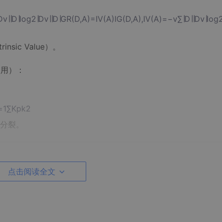
∣D∣log⁡2∣Dv∣∣D∣GR(D,A)=IV(A)IG(D,A)​,IV(A)=−v∑​∣D∣∣Dv​∣​log2​
insic Value）。
使用）：
1∑K​pk2​
分裂。
点击阅读全文
Dright(yi−yˉright)2]分裂准则=argA,smin​​xi​∈Dleft​∑​(yi​−yˉ​le