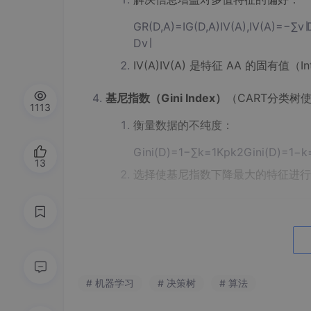
GR(D,A)=IG(D,A)IV(A),IV(A)=−∑v∣Dv∣
Dv​∣​
IV(A)IV(A) 是特征 AA 的固有值（Intr
基尼指数（Gini Index）
（CART分类树
1113
衡量数据的不纯度：
Gini(D)=1−∑k=1Kpk2Gini(D)=1−k=
13
选择使基尼指数下降最大的特征进行
回归任务
分裂目标
：最小化子集的方差（MSE）：
分裂准则=arg⁡min⁡A,s[∑xi∈Dleft(yi−yˉleft)2+∑xi∈
2+xi​∈Dright​∑​(yi​−yˉ​right​)2​
# 机器学习
# 决策树
# 算法
ss 是特征 AA 的分割点，yˉyˉ​ 是子集的均值。