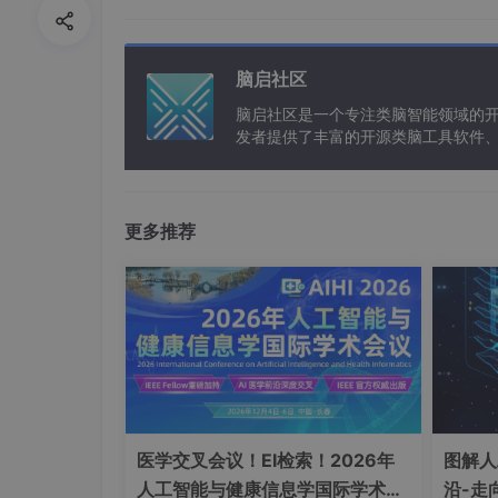
3. 关键算法对比
脑启社区
脑启社区是一个专注类脑智能领域的
算法
任务类型
分裂准则
发者提供了丰富的开源类脑工具软件
以及类脑应用案例等资源。
ID3
分类
信息增益
C4.5
分类
增益率
更多推荐
基尼指数（分类）
CART
分类/回归
方差减少（回归）
4. 决策树的构建步骤
特征选择
：根据分裂准则选择最优特征。
医学交叉会议！EI检索！2026年
图解人
数据分割
：按特征值将数据集划分到子节
人工智能与健康信息学国际学术会
沿-走