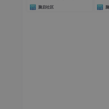
递归终止条件
：
议（AIHI 2026）
脑启社区
节点样本数小于阈值（如
min_samp
所有样本属于同一类别（分类任务）
特征已用完或无法进一步分裂。
生成叶节点
：返回多数类别（分类）或均
5. 防止过拟合的方法
剪枝（Pruning）
预剪枝
：
提前停止树的生长（如限制最大深度
max_d
后剪枝
：
用验证集评估剪枝前后的泛化性能，决定是否