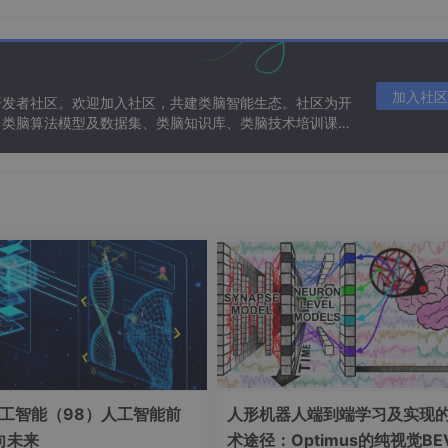
加入社区
开发者社区。欢迎加入社区，共建类脑智能生态。社区为开
树结构
特点
、类脑算法模型及数据集、类脑知识库、类脑技术培训课程
多叉树
只能处理离散特征，易过拟合
多叉树
处理连续特征，支持缺失值
二叉树
生成二叉树，支持剪枝
工智能（98）人工智能前
人形机器人端到端学习及实现
点。
向未来
术途径：Optimus的纯视觉BE