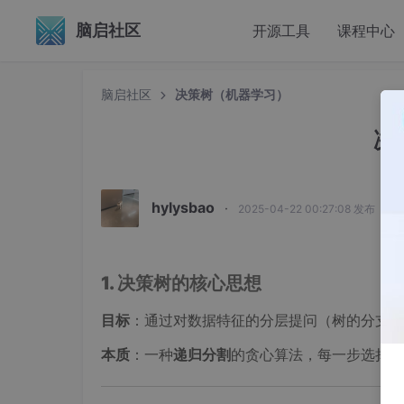
脑启社区
开源工具
课程中心
脑启社区
决策树（机器学习）
决
hylysbao
·
2025-04-22 00:27:08 发布
1. 决策树的核心思想
目标
：通过对数据特征的分层提问（树的分支）
本质
：一种
递归分割
的贪心算法，每一步选择当