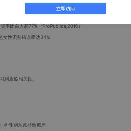
立即访问
白人高77%（ProPublica,2016）
色女性识别错误率达34%
学习到虚假相关性。
gender # 性别系数导致偏差