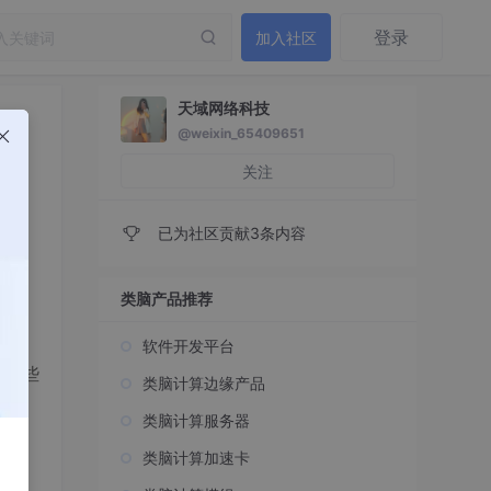
登录
加入社区
天域网络科技
@weixin_65409651
关注
已为社区贡献3条内容
类脑产品推荐
软件开发平台
，这些
类脑计算边缘产品
机
类脑计算服务器
类脑计算加速卡