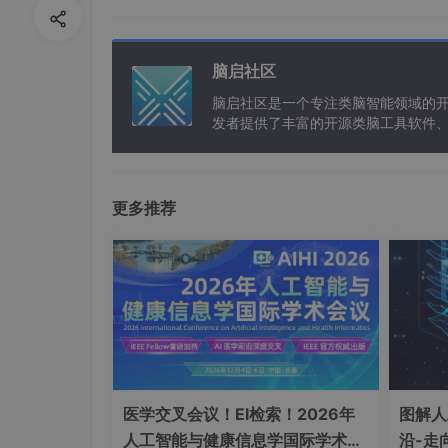
随机森林 ★★☆☆ ★★★★ ★★★☆
DNN ☆☆☆☆ ★★★★★ ★★★
脑启社区
2.2 可解释性方法的实践困境
脑启社区是一个专注类脑智能领域的
LIME局部解释的局限性：
发者提供了丰富的开源类脑工具软件
以及类脑应用案例等资源。
from lime.lime_tabular import LimeTabularEx
explainer = LimeTabularExplainer(X_train, f
更多推荐
exp = explainer.explain_instance(X_test[0],
• 局部解释可能与全局模型行为矛盾
• 对高维稀疏数据（如NLP）效果下降
SHAP值的计算瓶颈：
SHAP KernelExplainer在百万级样本数
第三部分：对抗偏见的工程化解决方案
医学交叉会议！EI检索！2026年
图解人
人工智能与健康信息学国际学术会
沿-走
3.1 数据治理框架