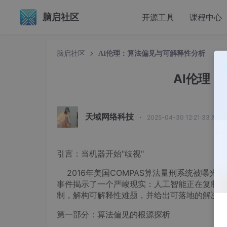
脑启社区
开源工具
课程中心
脑启社区
AI伦理：算法偏见与可解释性分析
AI伦理
天域网络科技
·
2025-04-30 12:21:33 发布
引言：当机器开始"歧视"
2016年美国COMPAS算法量刑系统被曝光
事件揭示了一个严峻现实：人工智能正在复制甚
制，解构可解释性难题，并给出可落地的解决方
第一部分：算法偏见的根源探析