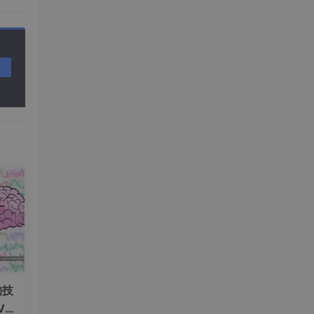
的技
V+