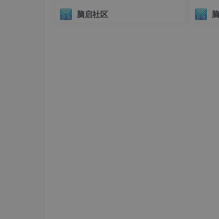
议（AIHI 2026）
脑启社区
公平性预处理流程：
1. 敏感属性识别（种族/性别/年龄）
2. 数据重采样（SMOTE过采样）
3. 对抗性去偏置（Adversarial Debiasing）
代码示例：AI Fairness 360工具包
from aif360.datasets import BinaryLabelDat
from aif360.algorithms.preprocessing impo
dataset = BinaryLabelDataset(...)
rw = Reweighing(unprivileged_groups=[{'race'
dataset_transf = rw.fit_transform(dataset)
3.2 模型架构改进
公平约束训练：