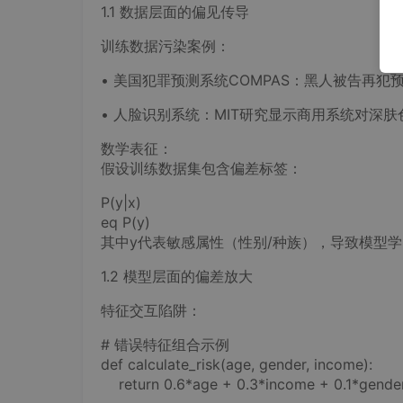
1.1 数据层面的偏见传导
训练数据污染案例：
• 美国犯罪预测系统COMPAS：黑人被告再犯预测率比
• 人脸识别系统：MIT研究显示商用系统对深肤
数学表征：
假设训练数据集包含偏差标签：
P(y|x)
eq P(y)
其中y代表敏感属性（性别/种族），导致模型
1.2 模型层面的偏差放大
特征交互陷阱：
# 错误特征组合示例
def calculate_risk(age, gender, income):
return 0.6*age + 0.3*income + 0.1*