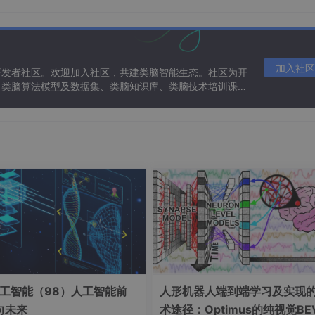
★★
加入社区
开发者社区。欢迎加入社区，共建类脑智能生态。社区为开
、类脑算法模型及数据集、类脑知识库、类脑技术培训课程
plainer
eature_names=features)
 model.predict_proba)
据集上计算耗时超过2小时（实验数据）
工智能（98）人工智能前
人形机器人端到端学习及实现
向未来
术途径：Optimus的纯视觉BE