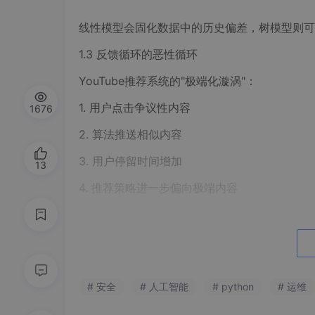
线性模型会固化数据中的历史偏差，树模型则可
1.3 反馈循环的恶性循环
YouTube推荐系统的"极端化漩涡"：
1. 用户点击争议性内容
1676
2. 算法推送相似内容
3. 用户停留时间增加
13
4. 推荐策略进一步偏向极端内容
第二部分：可解释性困境的技术解剖
2.1 黑箱模型的认知鸿沟
典型架构对比：
# 安全
# 人工智能
# python
# 运维
模型类型 可解释性 训练效率 预测精度
决策树 ★★★★ ★★★☆ ★★☆☆