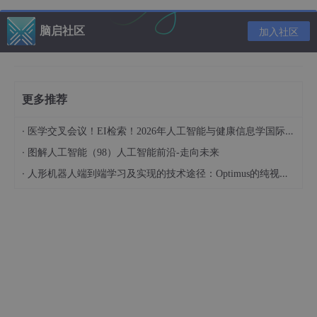
所以完整损失函数为
脑启社区
加入社区
1.4梯度上升
为了找出最优的向量w，我们使用梯度上升法来求得。梯度上升法
更多推荐
基于的思想是：要找到某函数的最大值，最好的方法是沿着该函数
的梯度方向探寻。如果梯度记为
，则函数f(x,y)的梯度表示为：
·
医学交叉会议！EI检索！2026年人工智能与健康信息学国际学术会议（AIHI 2026）
·
图解人工智能（98）人工智能前沿-走向未来
，这个梯度意味着要沿x的方向移动
·
人形机器人端到端学习及实现的技术途径：Optimus的纯视觉BEV+Transformer方案、RT-2模型跨模态迁移能力测试（上）
，沿y的方向移动
。梯度的算子总是指向函数值增
长最快的方向，移动量的大小称为步长，记作α。如此迭代，直到
满足停止条件。梯度上升的迭代公式是：
。
二.算法实现
2.1收集数据