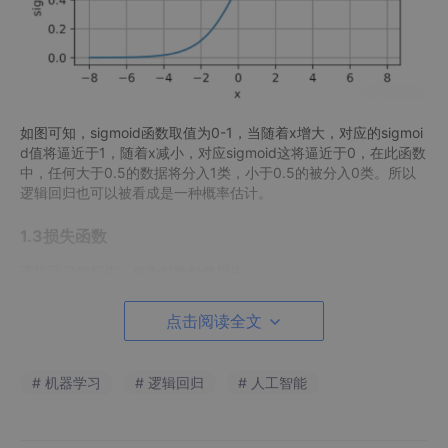
如图可知，sigmoid函数取值为0-1，当随着x增大，对应的sigmoi
d值将逼近于1，随着x减小，对应sigmoid这将逼近于0，在此函数
中，任何大于0.5的数据将分入1类，小于0.5的被分入0类。所以
逻辑回归也可以被看成是一种概率估计。
1.3损失函数
逻辑回归的损失，称为对数似然损失
点击阅读全文
其中，y为真实值，
为预测值。损失函数值越小越好。因此
# 机器学习
# 逻辑回归
# 人工智能
当y=1时，
值越大越好；当y=0时，
值越小越好