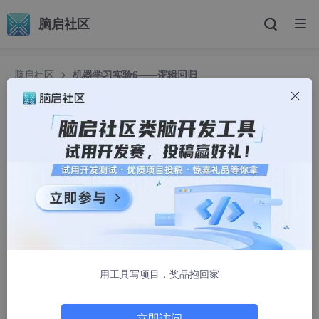
脑启社区
脑启社区
机器学习实验6——逻辑回归
机器学习实验6——逻辑回归
chill333
2008人浏览 · 2025-05-19 23:15:31
一.算法概述
1.1算法简述
逻辑回归是一种分类算法，它通过一个数学模型估计输入特征与目
用工具写项目，奖品抱回家
标类别之间的关系，用于解决二分类问题。虽然名字中有“回归”，
但它是一个分类算法，因为它的输出是一个概率，用来预测样本属
于某一类的可能性。
立即访问