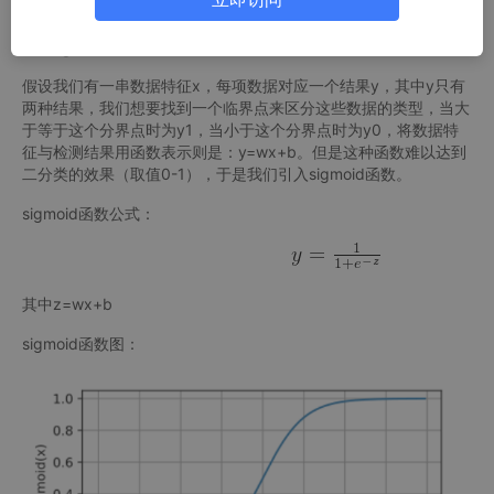
1.2sigmoid函数
假设我们有一串数据特征x，每项数据对应一个结果y，其中y只有
两种结果，我们想要找到一个临界点来区分这些数据的类型，当大
于等于这个分界点时为y1，当小于这个分界点时为y0，将数据特
征与检测结果用函数表示则是：y=wx+b。但是这种函数难以达到
二分类的效果（取值0-1），于是我们引入sigmoid函数。
sigmoid函数公式：
其中z=wx+b
sigmoid函数图：