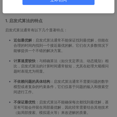
习、机器人学、物流与调度等。它们的核心思想是通过借助一些经
验或规则，搜索解空间并找到一个较好的解。
1. 启发式算法的特点
启发式算法通常有以下几个显著特点：
近似最优解
：启发式算法通常不能保证找到最优解，但能在
合理的时间内找到一个接近最优的解。它们在大多数情况下
能够提供一个不错的解决方案。
计算速度较快
：与精确算法（如分支定界法、动态规划）相
比，启发式算法的计算时间通常较短，尤其在处理大规模问
题时表现尤为明显。
不依赖问题的具体结构
：启发式算法通常不需要问题的数学
模型或者复杂的约束条件，它们仅基于问题的输入和搜索空
间进行工作。
不保证最优性
：启发式算法不能确保每次都找到最优解，甚
至有可能会停留在局部最优解，因此经常需要结合其他技术
（如局部搜索、模拟退火等）来改进解的质量。