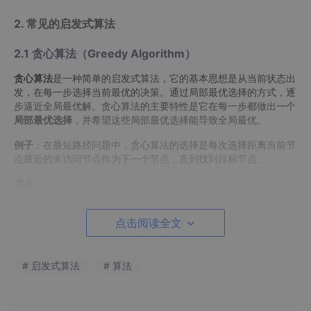
2. 常见的启发式算法
2.1 贪心算法（Greedy Algorithm）
贪心算法
是一种简单的启发式算法，它的基本思想是从当前状态出
发，在每一步选择当前最优的决策。通过局部最优选择的方式，逐
步逼近全局最优解。贪心算法的主要特性是它在每一步都做出一个
局部最优选择
，并希望这些局部最优选择能导致全局最优。
例子
：在最短路径问题中，贪心算法的选择是每次选择距离当前节
点最近的未访问节点作为下一个节点，直到找到目标节点。
优点
：
实现简单，计算速度快。
点击阅读全文
不需要回溯。
缺点
：
# 启发式算法
# 算法
贪心算法并不总能得到最优解，只能得到局部最优
解。