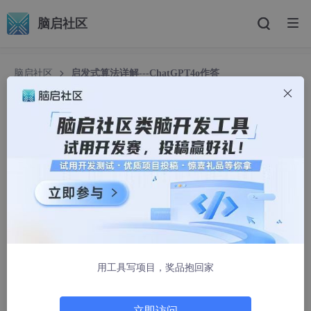
脑启社区
脑启社区
启发式算法详解---ChatGPT4o作答
启发式算法详解---ChatGPT4o作答
部分分式
2107人浏览 · 2025-05-22 02:02:36
启发式算法简介
启发式算法（Heuristic Algorithm）是一类用于求解复杂优化问题
的算法，它们通常不保证找到最优解，而是通过经验规则、启发式
策略或者近似方法来快速找到一个接近最优的解。启发式算法的主
用工具写项目，奖品抱回家
要特点是其
计算速度较快
，
实现较简单
，尤其适用于求解NP-难、
NP-完全等难度较高的问题。
启发式算法广泛应用于许多领域，包括人工智能、运筹学、机器学
立即访问