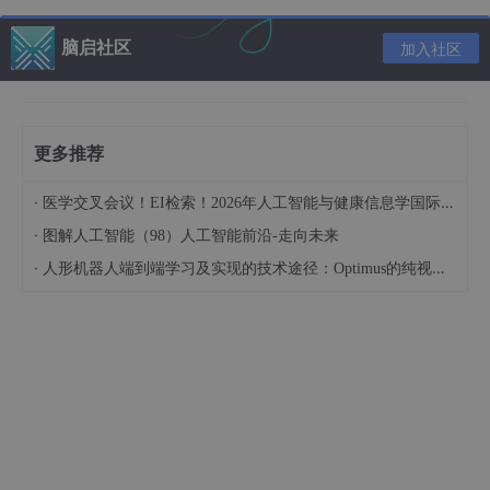
脑启社区
加入社区
2.2 模拟退火算法（Simulated Annealing, SA）
模拟退火算法
是一种基于物理退火过程的启发式搜索算法。模拟退
火通过模拟物质在高温下逐渐冷却的过程来搜索最优解。起初，模
拟退火允许接受较差的解（即使其性能较差），但随着温度的逐步
更多推荐
降低，算法趋向于接受越来越好的解。
基本原理
：
·
医学交叉会议！EI检索！2026年人工智能与健康信息学国际学术会议（AIHI 2026）
·
图解人工智能（98）人工智能前沿-走向未来
以当前解为起点，通过生成一个邻域解来进行搜索。
·
人形机器人端到端学习及实现的技术途径：Optimus的纯视觉BEV+Transformer方案、RT-2模型跨模态迁移能力测试（上）
如果邻域解的目标函数值更好，则接受该解作为新的
解。
如果邻域解的目标函数值更差，则以一定的概率接受
该解，这个概率随着“温度”降低逐渐减小。
优点
：
能够跳出局部最优解，找到全局最优解的概率较大。
可用于解决各种不同类型的优化问题。