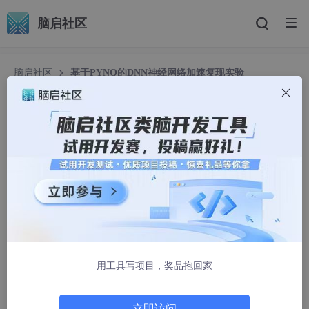
脑启社区
脑启社区
基于PYNQ的DNN神经网络加速复现实验
基于PYNQ的DNN神经网络加速复现实验
czyd1234
1242人浏览 · 2025-06-06 10:59:41
文章源代码https://github.com/tilmto/autoai2c
原论文：Yongan Zhang, Xiaofan Zhang et al. AutoAI2C: An Aut
omated Hardware Generator for DNN Acceleration on Both FP
GA and ASIC. IEEE Transactions on Computer-aided Design of
Integrated Circuits and Systems, vol. 43, no. 10, October 202
用工具写项目，奖品抱回家
4.
1 引言
立即访问