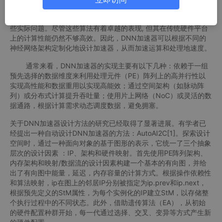
随着数据需求的增长以及硬件算力性能的提升,人工智能得到
越来越广泛的应用。其中, 神经网络算法已经被成功地用于解决一
些实际问题。尽管这些算法有着卓越的表现, 但其在传统硬件平台
上的计算性能仍然不够高效。因此，DNN加速器可以根据不同的
神经网络架构定制化地设计加速器，从而加速运算和处理地速度。
通常来看，DNN加速器的实现主要有以下几种：依赖于一组
预先选择的数据维度来利用处理元件（PE）阵列上的高并行性以
实现高性能和数据重用以实现高能效；通过空间架构（如脉动阵
列）或分布式计算提升吞吐量；使用片上网络（NoC）或灵活的数
据通路，根据计算需求动态调度数据，避免拥塞。
关于DNN加速器设计方法的研究已经取得了显著进展。有学者已
经提出一种自动设计DNN加速器的方法：AutoAI2C[1]。探索设计
空间时，通过一种面向对象的基于图形的表示，它统一了三个抽象
层次的设计因素 ：IP、架构和硬件映射。首先使用PE阵列架构、
内存架构和映射/数据流的设计因素构建一个基本的有向图，并给
出了有向图中能量，延迟，内存容量的计算方式。根据操作依赖性
和算法映射，ip在图上的邻居IP分别被指定为ip.prev和ip.next，
根据预先定义的StM属性，为每个实例化的IP建立StM，以存储整
个执行过程中的不同状态。此外，借助遗传算法（EA），从初始
的硬件配置种群开始，每一代通过选择、交叉、变异等方式产生新