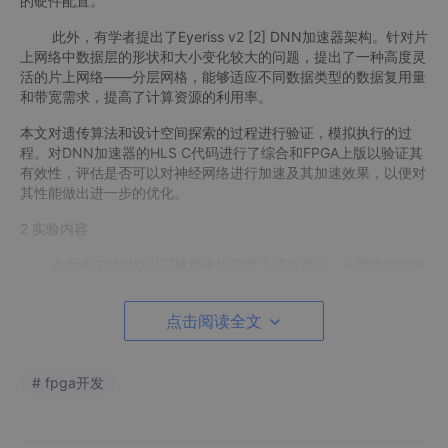
的硬件配置。
此外，有学者提出了Eyeriss v2 [2] DNN加速器架构。针对片
上网络中数据层的形状和大小变化较大的问题，提出了一种高度灵
活的片上网络——分层网格，能够适应不同数据类型的数据复用量
和带宽需求，提高了计算资源的利用率。
本文对遗传算法和设计空间探索的过程进行验证，模拟执行的过
程。对DNN加速器的HLS C代码进行了综合和FPGA上版以验证其
有效性，评估是否可以对神经网络进行加速及其加速效果，以便对
其性能做出进一步的优化。
2 实验内容
AutoAI2C的代码[3]被用来模拟整个遗传算法，从硬件IP池中
生成常用和适用于AlexNet的硬件架构模板和硬件IP模板，进行硬
件配置的快速探索，由于本地的运算能力有限，最大种群数设为1
点击阅读全文
0。在第一阶段的DSE中，得到40个硬件的评分如图1所示。
其中，最优得分为-69.52795318613326，对应四个硬件参数：g
b_vol: 786432, rf_vol: 3072, num_pe: 256, num_rf: 256，和作
# fpga开发
者得到的一致。将这个配置参数送入第二阶段的DSE，进行IP优
化，得到每一层的片上互连模板，寻找循环顺序和分块因素
。