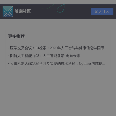
Amazon Q的强大功能得益于其在亚马逊云科技生态系统中的深度
脑启社区
加入社区
融合。无论是在Amazon QuickSight(商业智能服务)中进行自然语
言查询,还是在Amazon Connect(客户服务中心)中辅助客服人员工
作,亦或是在亚马逊云科技供应链管理中发挥作用,Amazon Q都可
以为员工提供高效的智能辅助。
更多推荐
在今次发布会上,亚马逊云科技的重点是介绍如何利用Amazon Q为
企业构建数字化助手,从而提升整体工作效率。Amazon Q为管理员
·
医学交叉会议！EI检索！2026年人工智能与健康信息学国际学术会议（AIHI 2026）
和终端用户提供了丰富的功能。
·
图解人工智能（98）人工智能前沿-走向未来
终端用户可以在Amazon Q中进行传统的问答式查询,系统会从企业
·
内容中给出准确答复,并提供引用出处,确保答复可信。用户还可以
人形机器人端到端学习及实现的技术途径：Optimus的纯视觉BEV+Transformer方案、RT-2模型跨模态迁移能力测试（上）
上传本地文件让AMAZON Q进行分析和内容比对。此外,AMAZON
Q还能够与企业内部系统(如Salesforce、Zendesk等)集成,执行工
作流程操作,如创建工单等。最重要的是,AMAZON Q能够为用户生
成各种内容,包括电子邮件、博客文章、营销文案、产品详情页
面、备忘录等。
从管理员的角度来看,Amazon Q是一款全面托管的解决方案,内置
多种预构建的数据源连接器,并配备了矢量索引引擎和终端用户应
用程序。这意味着企业可以在较短的时间内完成部署,无需进行复
杂的开发工作。AMAZON Q还能够与企业的身份认证系统对接,根