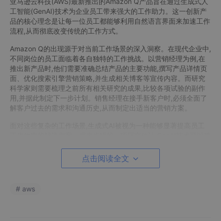
亚马逊云科技(AWS)最新推出的Amazon Q产品旨在通过生成式人
工智能(GenAI)技术为企业员工带来强大的工作助力。这一创新产
品的核心理念是让每一位员工都能够利用自然语言界面来加速工作
流程,从而彻底改变传统的工作方式。
Amazon Q的出现源于对当前工作场景的深入洞察。在现代企业中,
不同岗位的员工面临着各自独特的工作挑战。以营销经理为例,在
推出新产品时,他们需要准确总结产品的主要功能,撰写产品详情页
面、优化搜索引擎营销策略,并生成相关博客等宣传内容。而研究
科学家则需要梳理之前所有相关研究的成果,比较各项试验的副作
用,并据此制定下一步计划。销售经理在接手新客户时,必须全面了
解客户过去的需求和沟通历史,从而制定出适当的营销方案。
面对这些复杂的工作场景,生成式AI被视为一种能够显著提高员工
工作效率的解决方案。据麦肯锡的一项研究估计,GenAI技术可以简
化占用员工约25%日常时间的工作活动,为每位员工节省约2小时的
时间。
点击阅读全文
然而,要充分发挥GenAI的价值并非易事,企业面临着三大主要挑战:
准确性、安全性和控制,以及实现价值的时间挑战。
# aws
正是基于上述考虑,亚马逊云科技推出了Amazon Q这一专为工作场
景设计的生成式AI助手。Amazon Q的核心功能是帮助员工更高效
地处理业务、数据、代码和运营等各种工作任务。