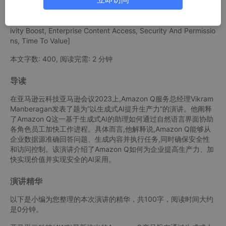
关键字: [Amazon Q, Generative Ai Assistant, Employee Product
ivity Boost, Enterprise Content Access, Security And Permissio
ns, Time To Value]
本文字数: 400, 阅读完需: 2 分钟
导读
在亚马逊云科技亚马逊会议2023上,Amazon Q服务总经理Vikram
Manberagan发表了题为”以生成式AI提升生产力”的演讲。他阐释
了Amazon Q这一基于生成式AI的助理如何通过自然语言界面协助
各角色员工加快工作进程。具体而言,他解释说,Amazon Q能够从
企业数据源准确回答问题、生成内容并执行任务,同时确保安全性
和访问控制。该演讲介绍了Amazon Q如何为企业提高生产力、加
快实现价值并实现安全的AI采用。
演讲精华
以下是小编为您整理的本次演讲的精华，共100字，阅读时间大约
是0分钟。