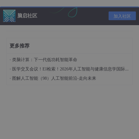
易于扩展
- 简洁的插件接口，让开发新的功能变得简
单快捷。
脑启社区
加入社区
广泛支持
- 覆盖多个领域，满足多样化的需求。
持续更新
- 社区活跃，不断有新插件和改进版本发
布。
更多推荐
结语
·
类脑计算：下一代低功耗智能革命
如果你正在寻找一个可以定制化、具有强大扩展性的聊天机器人解
·
医学交叉会议！EI检索！2026年人工智能与健康信息学国际学术会议（AIHI 2026）
决方案，Yunzai Bot 和它的插件库无疑是一个值得尝试的选择。
·
不论是开发者还是普通用户，都能在这个平台上找到适合自己应用
图解人工智能（98）人工智能前沿-走向未来
场景的工具，进一步提升工作效率和生活质量。让我们一起探索并
贡献于这个充满活力的开源世界吧！