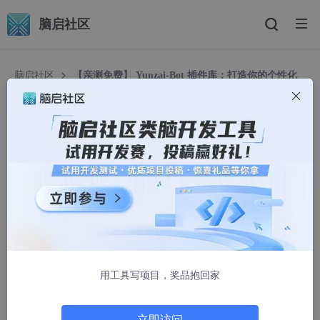
脑启社区
脑启社区
【亲测免费】 Yunzai-Bot 插件库：打造你的个性化
聊天机器人
【亲测免费】 Yunzai-Bot 插件库：打造你的个性
化聊天机器人
gitblog_00050
1332人浏览 · 2024-04-11 09:56:18
Yunzai-Bot 插件库：打造你的个性化聊天机器人
项目简介
用工具写项目，奖品抱回家
是一个开源的插件仓库，用于扩展名为
Yunzai Bot
的智能聊天机
器人的功能。这个项目汇集了一系列精心设计和实现的插件，让你
立即访问
能够根据自己的需求定制属于自己的聊天机器人。