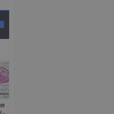
的技
交易中
V+