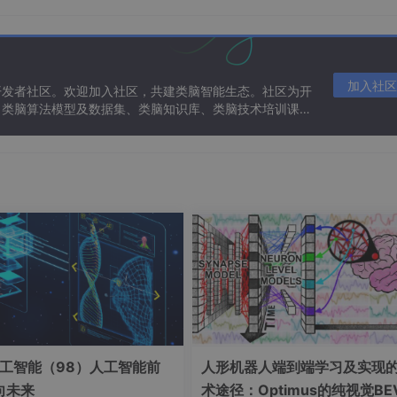
、5天
、6天
加入社区
开发者社区。欢迎加入社区，共建类脑智能生态。社区为开
、类脑算法模型及数据集、类脑知识库、类脑技术培训课程
ts[
'buy'
][i] 
for
 i 
in
range
(
len
(signals[
'buy'
])))

工智能（98）人工智能前
人形机器人端到端学习及实现
内实现了15%的盈利。这个结果充分证明了DeepSeek在自动化
向未来
术途径：Optimus的纯视觉BE