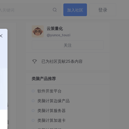
登录
加入社区
云策量化
@yunce_touzi
关注
已为社区贡献25条内容
类脑产品推荐
软件开发平台
在股
类脑计算边缘产品
交易
类脑计算服务器
类脑计算加速卡
据，预
更精