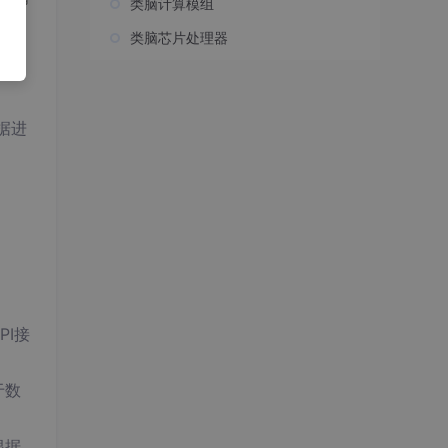
类脑计算模组
类脑芯片处理器
据进
PI接
于数
根据