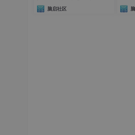
议（AIHI 2026）
脑启社区
六、风险管理 虽然DeepSeek可以帮助散
建议：
设置止损点：在DeepSeek中设置合理
分散投资：不要将所有资金投入到一个交
定期评估：定期评估DeepSeek的交易
七、结语 通过我的个人经验，DeepSeek
率，还提高了预测的准确性。当然，任何交易工
合理使用DeepSeek，实现稳健的投资收益。
希望这篇文章能够帮助你更好地了解DeepSe
资需谨慎。