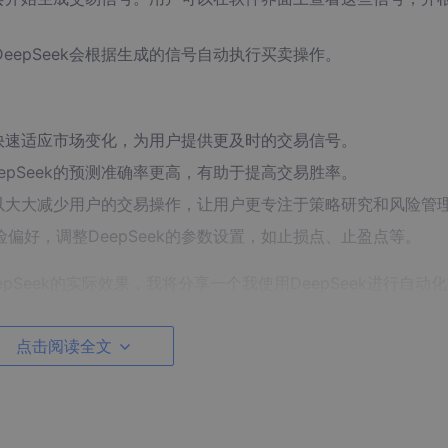
eepSeek会根据生成的信号自动执行买卖操作。
可以快速适应市场变化，为用户提供更及时的交易信号。
epSeek的预测准确率更高，有助于提高交易胜率。
能可以大大减少用户的交易操作，让用户更专注于策略研究和风险管
偏好，调整DeepSeek的参数设置，如止损点、止盈点等。
pSeek的实际效果，我将分享一个我使用DeepSeek进行自动
Seek实现自动化交易。在DeepSeek中输入了该股票的历史价
点击阅读全文
%，止盈点为10%。
结果：