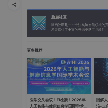
# 假设这是DeepSeek生成的交易信号
signals = {

'buy'
: [
1
, 
3
, 
5
],  
# 买入信号在第1、3
脑启社区
'sell'
: [
2
, 
4
, 
6
]  
# 卖出信号在第2、4
脑启社区是一个专注类脑智能领域的
}

发者提供了丰富的开源类脑工具软件
以及类脑应用案例等资源。
# 假设这是实际的交易结果
results = {

'buy'
: [
100
, 
105
, 
110
],  
# 买入价格
更多推荐
'sell'
: [
105
, 
110
, 
115
]  
# 卖出价格
}

# 计算盈利
profit = 
sum
(results[
'sell'
][i] - resul
print
(
f"Total profit: 
{profit}
"
医学交叉会议！EI检索！2026年
图解人
在这个案例中，DeepSeek成功地帮助我在6天
人工智能与健康信息学国际学术会
沿-走
的优势。