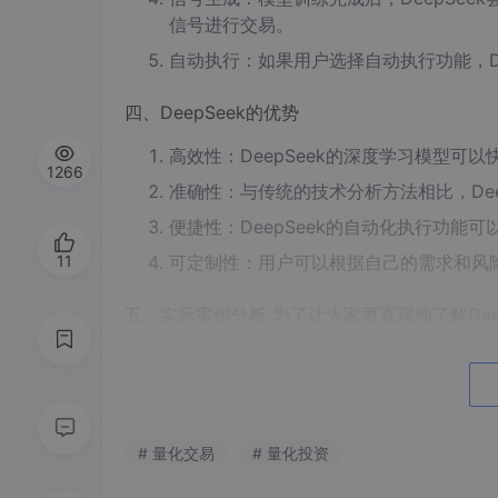
信号进行交易。
自动执行：如果用户选择自动执行功能，D
四、DeepSeek的优势
高效性：DeepSeek的深度学习模型
1266
准确性：与传统的技术分析方法相比，De
便捷性：DeepSeek的自动化执行功
11
可定制性：用户可以根据自己的需求和风险
五、实际案例分析 为了让大家更直观地了解Dee
的案例。
案例背景：我选择了一支科技股，希望通过Deep
据，并设置了一些基本的交易参数，如止损点为5
以下是DeepSeek生成的交易信号和实际交易
# 量化交易
# 量化投资