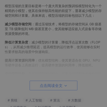
模型压缩的主要目标是将一个庞大而复杂的预训练模型转化为一个
精简的小模型，使其在保持较高性能的前提下，显著减少模型的存
储空间和计算量。具体来说，模型压缩的目标包括以下几点：
减少模型存储空间
：通过压缩技术，将模型的存储空间从 GB 级甚
至 TB 级降低到 MB 级甚至更小，使其能够适应嵌入式设备等存储
资源受限的环境。
降低计算复杂度
：减少模型的计算量，降低浮点运算次数（FLOP
s），从而减少推理延迟，提高模型的运行效率，使其能够在实时
性要求较高的场景中快速响应。
提高计算资源利用率
：优化模型结构，使其更适合在 GPU、NPU
等硬件设备上高效运行，提高硬件资源的利用率，降低能耗。
保持模型性能
：在压缩模型的过程中，尽量保持模型的准确性和泛
化能力，确保压缩后的模型在实际应用中能够达到与原始模型相近
的性能表现。
点击阅读全文
2. 量化
# 剪枝
# 人工智能
# 算法
# 大数据
2.1 量化原理