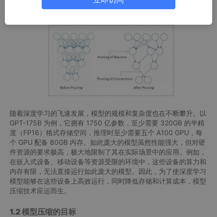
1.1 模型压缩的必要性
随着深度学习的飞速发展，模型的规模和复杂度也在不断攀升。以
GPT-175B 为例，它拥有 1750 亿参数，至少需要 320GB 的半精
度（FP16）格式存储空间，推理时至少需要五个 A100 GPU，每
个 GPU 配备 80GB 内存。如此庞大的模型虽然性能强大，但对硬
件资源的要求极高，极大地限制了其在实际场景中的应用。例如，
在嵌入式设备、移动设备等资源受限的环境中，这些设备的算力和
内存有限，无法直接运行如此庞大的模型。因此，为了使深度学习
模型能够在这些设备上高效运行，同时降低存储和计算成本，模型
压缩技术应运而生。
1.2 模型压缩的目标