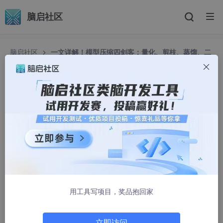
脑启社区
脑启社区
一文详解！模型压缩四剑客：量化、剪枝、蒸馏、二
值化
一文详解！模型压缩四剑客：量化、剪枝、蒸馏、
二值化
江湖人称麻花滕
1590人浏览 · 2025-03-25 10:09:54
在深度学习的世界里，模型压缩技术如同魔法般，能让庞大的模型
在资源受限的环境中“瘦身”并高效运行。本文将带你一探究竟，用
清晰明白的话语，对比量化、剪枝、蒸馏和二值化这四大压缩“剑
客”的原理、效果和优缺点。
用工具写项目，奖品抱回家
1. 模型压缩概述
立即访问