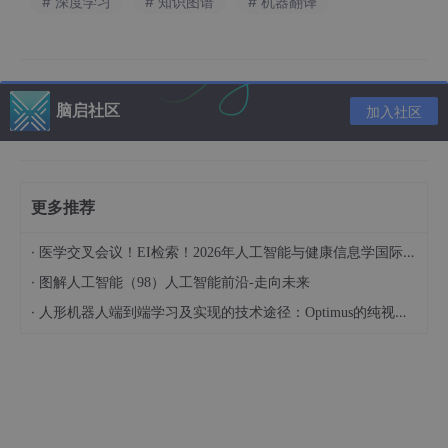
# 深度学习
# 知识图谱
# 机器翻译
脑启社区
加入社区
更多推荐
·
医学交叉会议！EI检索！2026年人工智能与健康信息学国际学术会议（AIHI 2026）
量化是模型压缩中的一种关键技术，其核心原理是通过减少表示每
·
图解人工智能（98）人工智能前沿-走向未来
个权重所需的比特数来压缩原始网络。在传统的深度学习模型中，
·
权重通常以浮点数（如 32 位浮点数）的形式存储，这不仅占用大
人形机器人端到端学习及实现的技术途径：Optimus的纯视觉BEV+Transformer方案、RT-2模型跨模态迁移能力测试（上）
量的存储空间，还增加了计算复杂度。量化技术将这些浮点数权重
转换为低精度的表示形式，例如 8 位、4 位甚至 1 位的整数。通
过这种方式，模型的存储空间和计算量都能得到显著的减少。
例如，Vanhoucke 等人研究表明，使用 8 位参数量化可以在损失
最小精度的情况下获得显著的速度提升。具体来说，8 位量化可以