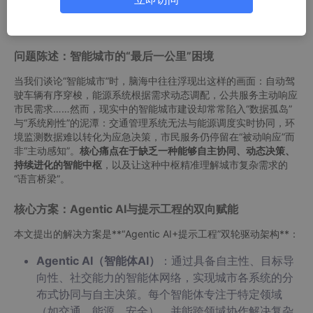
摘要/引言
问题陈述：智能城市的“最后一公里”困境
当我们谈论“智能城市”时，脑海中往往浮现出这样的画面：自动驾
驶车辆有序穿梭，能源系统根据需求动态调配，公共服务主动响应
市民需求……然而，现实中的智能城市建设却常常陷入“数据孤岛”
与“系统刚性”的泥潭：交通管理系统无法与能源调度实时协同，环
境监测数据难以转化为应急决策，市民服务仍停留在“被动响应”而
非“主动感知”。
核心痛点在于缺乏一种能够自主协同、动态决策、
持续进化的智能中枢
，以及让这种中枢精准理解城市复杂需求的
“语言桥梁”。
核心方案：Agentic AI与提示工程的双向赋能
本文提出的解决方案是**“Agentic AI+提示工程”双轮驱动架构**：
Agentic AI（智能体AI）
：通过具备自主性、目标导
向性、社交能力的智能体网络，实现城市各系统的分
布式协同与自主决策。每个智能体专注于特定领域
（如交通、能源、安全），并能跨领域协作解决复杂