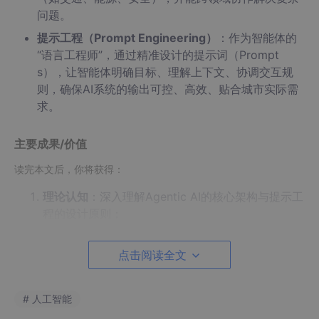
问题。
提示工程（Prompt Engineering）
：作为智能体的
“语言工程师”，通过精准设计的提示词（Prompt
s），让智能体明确目标、理解上下文、协调交互规
则，确保AI系统的输出可控、高效、贴合城市实际需
求。
主要成果/价值
读完本文后，你将获得：
理论认知
：深入理解Agentic AI的核心架构与提示工
程的设计原则；
实践能力
：掌握智能城市场景下多智能体系统的设计
与提示词开发方法；
点击阅读全文
落地案例
：通过交通流量优化、应急响应调度等实战
案例，学会将技术转化为城市治理效能；
# 人工智能
未来视野
：洞察Agentic AI与提示工程在智能城市中