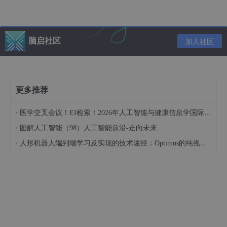
的演进方向与潜在突破点。
文章导览
脑启社区
加入社区
本文将分为四大部分展开：
第一部分（引言与基础）
：解析智能城市的现状与挑
战，铺垫Agentic AI与提示工程的核心概念；
更多推荐
第二部分（核心内容）
：从理论到实践，详解智能体
·
医学交叉会议！EI检索！2026年人工智能与健康信息学国际学术会议（AIHI 2026）
架构设计、提示工程方法论及系统实现步骤；
·
图解人工智能（98）人工智能前沿-走向未来
第三部分（验证与扩展）
：通过案例验证技术有效
·
性，探讨性能优化与最佳实践；
人形机器人端到端学习及实现的技术途径：Optimus的纯视觉BEV+Transformer方案、RT-2模型跨模态迁移能力测试（上）
第四部分（总结与展望）
：总结核心成果，展望未来
技术融合与城市智能化的演进路径。
目标读者与前置知识
目标读者