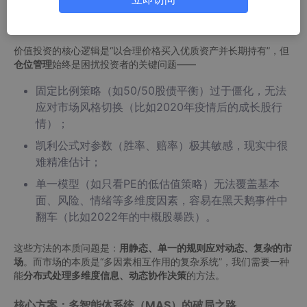
问题陈述：传统仓位管理的“僵化困境”
价值投资的核心逻辑是“以合理价格买入优质资产并长期持有”，但
仓位管理
始终是困扰投资者的关键问题——
固定比例策略（如50/50股债平衡）过于僵化，无法
应对市场风格切换（比如2020年疫情后的成长股行
情）；
凯利公式对参数（胜率、赔率）极其敏感，现实中很
难精准估计；
单一模型（如只看PE的低估值策略）无法覆盖基本
面、风险、情绪等多维度因素，容易在黑天鹅事件中
翻车（比如2022年的中概股暴跌）。
这些方法的本质问题是：
用静态、单一的规则应对动态、复杂的市
场
。而市场的本质是“多因素相互作用的复杂系统”，我们需要一种
能
分布式处理多维度信息、动态协作决策
的方法。
核心方案：多智能体系统（MAS）的破局之路