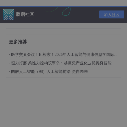
程；
学会用回测验证系统效果，并优化性能；
脑启社区
加入社区
避开实际开发中的常见“坑”。
文章导览
更多推荐
基础篇
：解释多智能体与价值投资的核心概念；
实践篇
：从环境准备到代码落地，分步实现智能体系
·
医学交叉会议！EI检索！2026年人工智能与健康信息学国际学术会议（AIHI 2026）
统；
·
恒力打磨 柔性力控构筑壁垒：越疆凭产业化占优具身智能领域
验证篇
：用历史数据回测，评估系统绩效；
·
图解人工智能（98）人工智能前沿-走向未来
进阶篇
：性能优化、最佳实践与未来展望。
目标读者与前置知识
目标读者
有Python基础（能读懂类和函数）的
量化投资爱好
者
；