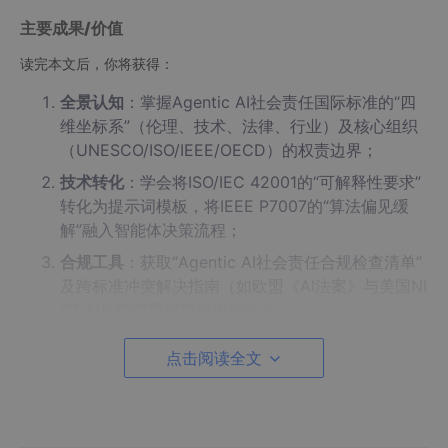
主要成果/价值
读完本文后，你将获得：
全景认知
：掌握Agentic AI社会责任国际标准的“四
维坐标系”（伦理、技术、法律、行业）及核心组织
（UNESCO/ISO/IEEE/OECD）的权责边界；
技术转化
：学会将ISO/IEC 42001的“可解释性要求”
转化为提示词模板，将IEEE P7007的“算法偏见缓
解”融入智能体决策流程；
合规工具
：获取“Agentic AI社会责任合规检查清单”
及跨标准冲突解决指南（如欧盟《AI法案》与美国NI
ST AI风险管理框架的协同方法）；
前瞻视野
：理解国际标准的“动态进化”趋势（如ISO/I
点击阅读全文
EC 42002拟推出的Agentic AI专项标准）及架构师
的“伦理嵌入”新角色。
文章导览