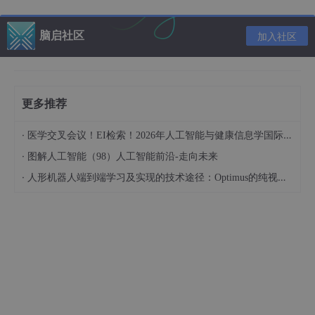
本文分为四部分：第一部分解析Agentic AI的特殊性及社会责任标
脑启社区
准的必要性；第二部分构建国际标准体系图谱并深度拆解核心框
加入社区
架；第三部分提供从标准到实践的落地路径与案例验证；第四部分
探讨未来挑战与架构师的能力升级方向。
目标读者与前置知识
更多推荐
目标读者
·
医学交叉会议！EI检索！2026年人工智能与健康信息学国际学术会议（AIHI 2026）
提示工程架构师
：负责设计Agentic AI系统的目标设
·
图解人工智能（98）人工智能前沿-走向未来
定、行为逻辑、交互规则的技术人员；
·
人形机器人端到端学习及实现的技术途径：Optimus的纯视觉BEV+Transformer方案、RT-2模型跨模态迁移能力测试（上）
AI产品负责人
：需要平衡智能体性能与社会风险的产
品管理者；
AI合规专家
：关注全球标准动态并推动企业合规的法
务/伦理专员。
前置知识
基础：了解AI/LLM工作原理，熟悉提示工程核心概念