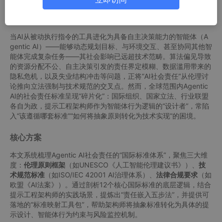
问题陈述
当AI从被动执行指令的工具进化为具备自主决策能力的智能体（A
gentic AI）——能够动态规划目标、与环境交互、甚至协同其他智
能体完成复杂任务——其社会影响已远超技术范畴。算法偏见导致
的资源分配不公、自主决策引发的责任界定模糊、数据滥用带来的
隐私危机，以及失业结构冲击等问题，正将“AI社会责任”从伦理讨
论推向立法强制与技术规范的交叉点。然而，全球范围内Agentic
AI的社会责任标准呈现“碎片化”：国际组织、国家立法、行业联盟
各自为政，提示工程架构师作为智能体行为逻辑的“设计者”，常陷
入“该遵循哪套标准”“如何将抽象原则转化为技术实现”的困境。
核心方案
本文系统梳理Agentic AI社会责任的“国际标准体系”，聚焦三大维
度：
伦理原则框架
（如UNESCO《人工智能伦理建议书》）、
技
术规范标准
（如ISO/IEC 42001 AI治理体系）、
法律合规要求
（如
欧盟《AI法案》）。通过剖析12个核心国际标准的底层逻辑，结合
提示工程架构师的实践场景，提炼出“责任嵌入五步法”，并提供可
落地的“标准映射工具包”，帮助架构师将抽象标准转化为具体的提
示设计、智能体行为约束与风险监控机制。