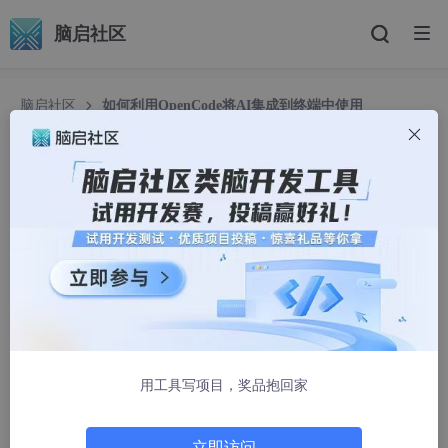
脑启社区
脑启社区
如何利用OpenCode将AI集成到终端中使用
如何利用OpenCode将AI集成到终端中使用
jike007gt
1329人浏览 · 2025-10-28 13:53:18
OpenCode 通过将大型语言模型（Large Language Model, LL
M）的能力与实际开发工作流深度融合，帮助开发者在减少上下文
切换的同时提升软件构建效率。
人工智能不再仅仅是辅助工具，它正逐步成为真正的编程伙伴。在
过去一年中，开发者见证了GitHub Copilot和ChatGPT等工具的兴
用工具写项目，奖品抱回家
起，这些技术彻底改变了代码编写的方式。然而，大多数此类工具
主要运行于集成开发环境（IDE）或浏览器界面中。
立即访问