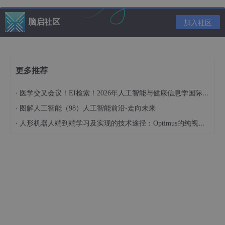
OpenCode的应用价值
大多数人工智能编码助手运行在集成开发环境（IDE）中，例如VS
脑启社区
加入社区
Code或 JetBrains等编辑器，其功能通常受限于特定编辑器的插件
生态。而OpenCode 直接在终端中运行，使其具备跨编辑器、跨
语言和跨环境的通用性。
由于终端是所有开发流程的交汇点，无论是采用 Go 语言构建后端
更多推荐
系统，还是运用 React框架进行前端开发，甚至开展基础设施脚本
管理工作时，均可使用OpenCode。
·
医学交叉会议！EI检索！2026年人工智能与健康信息学国际学术会议（AIHI 2026）
OpenCode的核心能力之一是利用项目上下文进行深度代码理解。
·
图解人工智能（98）人工智能前沿-走向未来
它通过遍历项目文件结构、解析源码依赖关系，并在多轮命令交互
·
人形机器人端到端学习及实现的技术途径：Optimus的纯视觉BEV+Transformer方案、RT-2模型跨模态迁移能力测试（上）
中持续维护上下文状态，从而支持一系列复杂操作：
总结
跨多个文件执行一致性重构
根据自然语言指令实现新功能逻辑
解析编译或运行时的错误并提供修复建议
在代码提交前执行本地自动化审查所有上述操作均在
本地完成，不涉及代码上传至第三方服务器。对于处