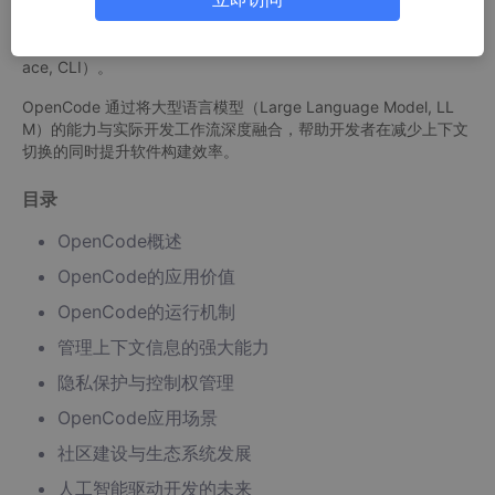
开源项目 OpenCode 则采取了不同的路径。它将人工智能助手直
接集成至终端环境，使用户能够通过自然语言完成代码编写、调试
与重构等操作，全程无需离开命令行界面（Command-Line Interf
ace, CLI）。
OpenCode 通过将大型语言模型（Large Language Model, LL
M）的能力与实际开发工作流深度融合，帮助开发者在减少上下文
切换的同时提升软件构建效率。
目录
OpenCode概述
OpenCode的应用价值
OpenCode的运行机制
管理上下文信息的强大能力
隐私保护与控制权管理
OpenCode应用场景
社区建设与生态系统发展
人工智能驱动开发的未来