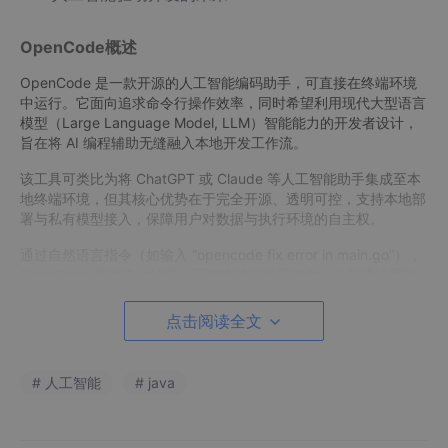
OpenCode概述
OpenCode 是一款开源的人工智能编码助手，可直接在终端环境
中运行。它面向追求命令行操作效率，同时希望利用现代大型语言
模型（Large Language Model, LLM）智能能力的开发者设计，
旨在将 AI 编程辅助无缝融入本地开发工作流。
该工具可类比为将 ChatGPT 或 Claude 等人工智能助手集成至本
地终端环境，但其核心优势在于完全开源、透明可控，支持本地部
署与私有模型接入，保障用户对数据与执行环境的自主权。
通过自然语言指令（如输入 “opencode fix error in main.go”），
OpenCode 能够自动读取上下文中的源代码文件，分析语法逻辑
或运行错误，并生成简洁、可操作的修复建议。整个过程无需离开
终端界面，显著降低上下文切换带来的认知负担。
点击阅读全文
项目代码托管于
GitHub
，并迅速成长为广受开发者欢迎的开源 A
I 工具之一。截至2025年10月，该项目已获得超过 26,000 颗星
# 人工智能
# java
标，反映出社区对兼具自动化能力与命令行简洁性的开发工具日益
增长的需求。