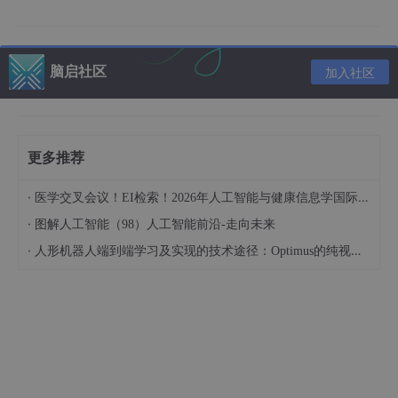
少显存占用，其内存占用仅为 FP32 的一半。以 BERT 模型为例，
在训练时使用 FP16，可有效节省显存空间，使得在有限的硬件资
源下，能够训练更大规模的模型或使用更大的 Batch Size 。另一
方面，FP16 在计算速度上也更胜一筹，在许多支持张量核心（Te
脑启社区
加入社区
nsor Core）的 GPU 上，FP16 的计算吞吐量可达 FP32 的 2 - 8
倍，大大加快了模型的训练和推断速度。
然而，使用 FP16 训练并非一帆风顺，也存在一些弊端。由于 FP1
6 的动态范围比 FP32 狭窄很多，在计算过程中容易出现数值上溢
更多推荐
出（Overflow）和下溢出（Underflow）的问题。一旦发生溢出，
就会出现 “Nan” 的情况，导致训练失败。在深度学习中，激活函
·
医学交叉会议！EI检索！2026年人工智能与健康信息学国际学术会议（AIHI 2026）
数的梯度往往比权重梯度小，这种情况下就更容易出现下溢出。此
外，FP16 还存在舍入误差问题。当梯度过小，小于当前区间内的
·
图解人工智能（98）人工智能前沿-走向未来
最小间隔时，该次梯度更新可能会失败，影响模型的训练效果。
·
人形机器人端到端学习及实现的技术途径：Optimus的纯视觉BEV+Transformer方案、RT-2模型跨模态迁移能力测试（上）
为了充分利用 FP16 的优势，同时避免其弊端，混合精度训练应运
而生。其实现思路主要包含以下几个关键部分：
FP32 权重备份
：在网络前向计算过程中，权重、激
活值和梯度都使用 FP16 进行存储，同时保留一份 FP
32 格式的权重副本。这是因为在进行权重更新时，
需要对权重的梯度乘以学习率，而学习率通常是一个