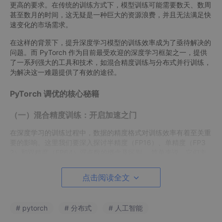
更高的要求。在传统的训练方式下，模型训练可能需要数天、数周
甚至数月的时间，这无疑是一种巨大的资源浪费，并且无法满足快
速变化的市场需求。
在这样的背景下，提升深度学习模型的训练效率成为了亟待解决的
问题。而 PyTorch 作为目前最受欢迎的深度学习框架之一，提供
了一系列强大的工具和技术，如混合精度训练与分布式并行训练，
为解决这一难题提供了有效的途径。
PyTorch 调优的核心秘籍
（一）混合精度训练：开启加速之门
在深度学习的训练过程中，数据的精度格式对训练效率有着至关重
要的影响。这里我们要深入探讨半精度（FP16）、单精度（FP3
2）和双精度（FP64）浮点数的概念及区别 。简单来说，它们主
要是根据占用的存储位数来区分，存储位数不同，能表示的数据精
度也有所差异。半精度浮点数（FP16）占用 16 位存储空间，单精
点击阅读全文
度浮点数（FP32）占用 32 位，双精度浮点数（FP64）则占用 6
4 位。
# pytorch
# 分布式
# 人工智能
在深度学习模型训练里，默认使用的是 FP32。那为何会考虑使用
FP16 呢？这是因为 FP16 有着显著的优势。一方面，它能大幅减