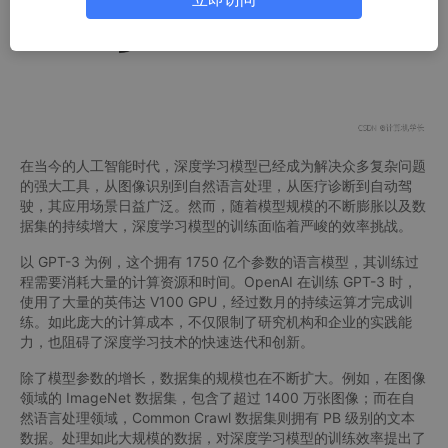
在当今的人工智能时代，深度学习模型已经成为解决众多复杂问题
的强大工具，从图像识别到自然语言处理，从医疗诊断到自动驾
驶，其应用场景日益广泛。然而，随着模型规模的不断膨胀以及数
据集的持续增大，深度学习模型的训练面临着严峻的效率挑战。
以 GPT-3 为例，这个拥有 1750 亿个参数的语言模型，其训练过
程需要消耗大量的计算资源和时间。OpenAI 在训练 GPT-3 时，
使用了大量的英伟达 V100 GPU，经过数月的持续运算才完成训
练。如此庞大的计算成本，不仅限制了研究机构和企业的实践能
力，也阻碍了深度学习技术的快速迭代和创新。
除了模型参数的增长，数据集的规模也在不断扩大。例如，在图像
领域的 ImageNet 数据集，包含了超过 1400 万张图像；而在自
然语言处理领域，Common Crawl 数据集则拥有 PB 级别的文本
数据。处理如此大规模的数据，对深度学习模型的训练效率提出了