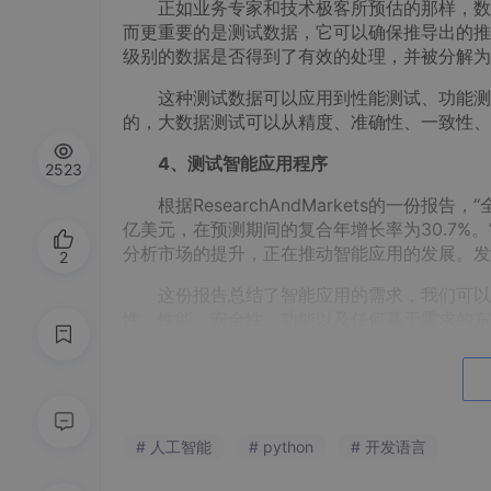
正如业务专家和技术极客所预估的那样，数据
而更重要的是测试数据，它可以确保推导出的推
级别的数据是否得到了有效的处理，并被分解为
这种测试数据可以应用到性能测试、功能测试
的，大数据测试可以从精度、准确性、一致性、
4、测试智能应用程序
2523
根据ResearchAndMarkets的一份报告，
亿美元，在预测期间的复合年增长率为30.7%
分析市场的提升，正在推动智能应用的发展。发
2
这份报告总结了智能应用的需求，我们可以从
性、性能、安全性、功能以及任何基于需求的东
5、性能工程，而不仅仅是性能测试
确保你的应用程序或软件在不断变化或具有挑
试一直是软件测试的一个关键方面，随着趋势的
# 人工智能
# python
# 开发语言
保性能、安全性、可用性、网络兼容性等的因素
益增长的需求。