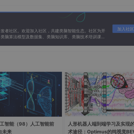
会越来越突出，技术和数字环境方面的挑战必将进一步增加。
环境中保持相关性同样重要。
加入社区
开发者社区。欢迎加入社区，共建类脑智能生态。社区为开
、类脑算法模型及数据集、类脑知识库、类脑技术培训课程
击下面的小卡片
t
https://jq.qq.com/?_wv=1027&k=3T9tmL0t
工智能（98）人工智能前
人形机器人端到端学习及实现
向未来
术途径：Optimus的纯视觉BE