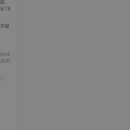
能。
证TB
关键
934
数据和
确
能测
够确
户日