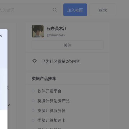
登录
加入社区
程序员木江
@xiao1542
关注
已为社区贡献2条内容
类脑产品推荐
也会
软件开发平台
类脑计算边缘产品
Dev
类脑计算服务器
类脑计算加速卡