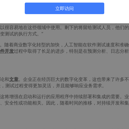
立即访问
能：机器人会代替你的位置吗?》中提到：“依赖技术完成高重
动，如创造收入、建立关系和增长管理，正在加快变化的步伐。
以很容易地在这些领域中使用。剩下的将留给测试人员，他们的
变测试的执行方式。”
。随着商业数字化转型的加快，人工智能在软件测试速度和准确
件开发
过程中取得了长足的进步，特别是在预测分析、日志分析
论和
文章
。企业正在经历巨大的数字化变革，这也带来了许多不
的方法，测试过程变得更加灵活，并且能够响应业务需求。
将增强在启动和运行的应用程序中持续部署和集成的需要。业
、安全性或功能相关。因此，随着时间的推移，对持续开发和集