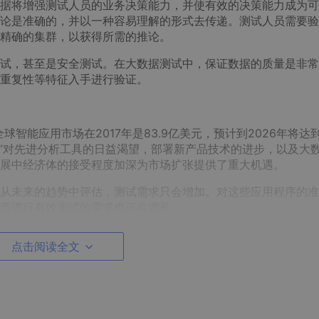
将增强测试人员的业务决策能力，并使有效的决策能力成为可
论是准确的，并以一种容易理解的形式去传递。测试人员需要验
精确的集群，以获得所需的推论。
，甚至是安全测试。在大数据测试中，保证数据的质量是非常
重复性等特征入手进行验证。
“全球智能应用市场在2017年是83.9亿美元，预计到2026年将达到
。”对先进分析工具的日益渴望，部署新产品技术的进步，以及大
展中经济体的接受程度加深为市场扩张提供了重大机遇。
未来的趋势中评估，测试需求只会增加。对这些应用程序的准
西进行有效测试的需求也正在增长。
点击阅读全文
战性的条件下按预期工作始终是需要考虑的一个重要因素。性
发展，性能测试将最终转向性能工程。重点将主要集中在所有能
上，而这些因素都必须致力于交付高质量的应用程序，以满足客