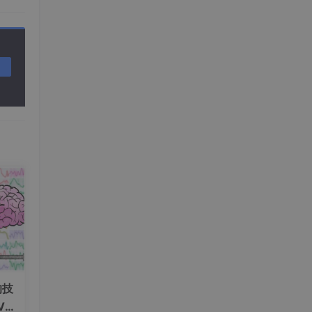
因
的技
V+